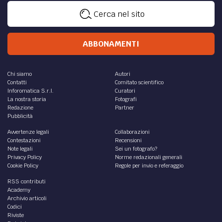
Cerca nel sito
ABBONAMENTI
Chi siamo
Autori
Contatti
Comitato scientifico
Inforomatica S.r.l.
Curatori
La nostra storia
Fotografi
Redazione
Partner
Pubblicità
Avvertenze legali
Collaborazioni
Contestazioni
Recensioni
Note legali
Sei un fotografo?
Privacy Policy
Norme redazionali generali
Cookie Policy
Regole per invio e referaggio
RSS contributi
Academy
Archivio articoli
Codici
Riviste