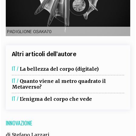
EXTRA
CODICI
RUBRICHE
LIBRI
PROCEEDINGS
PUBBLICITÀ
CONTATTI
PADIGLIONE OSAKA70
SOCIAL MEDIA
Altri articoli dell'autore
IT /
La bellezza del corpo (digitale)
IT /
Quanto viene al metro quadrato il
Metaverso?
IT /
L'enigma del corpo che vede
INNOVAZIONE
di
Stefano Lazzari