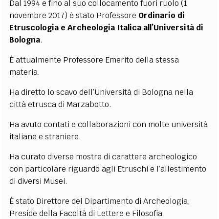
Dal 1994 e fino al suo collocamento fuori ruolo (1
EXTRA
novembre 2017) è stato Professore
Ordinario di
Etruscologia e Archeologia Italica all’Università di
CODICI
RUBRICHE
LIBRI
PROCEEDINGS
PUBBLICITÀ
CONTATTI
Bologna
.
SOCIAL MEDIA
È attualmente Professore Emerito della stessa
materia.
Ha diretto lo scavo dell’Università di Bologna nella
città etrusca di Marzabotto.
Ha avuto contati e collaborazioni con molte università
italiane e straniere.
Ha curato diverse mostre di carattere archeologico
con particolare riguardo agli Etruschi e l’allestimento
di diversi Musei.
È stato Direttore del Dipartimento di Archeologia,
Preside della Facoltà di Lettere e Filosofia