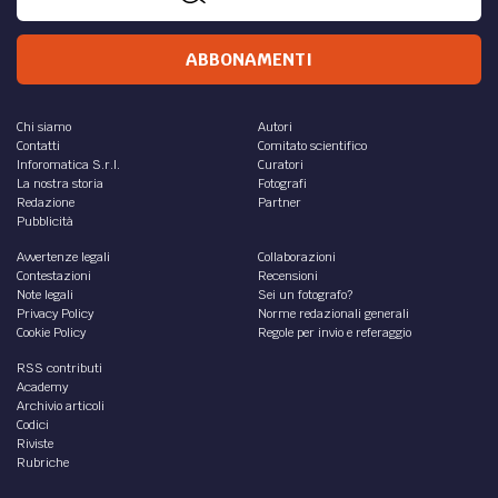
ABBONAMENTI
Chi siamo
Autori
Contatti
Comitato scientifico
Inforomatica S.r.l.
Curatori
La nostra storia
Fotografi
Redazione
Partner
Pubblicità
Avvertenze legali
Collaborazioni
Contestazioni
Recensioni
Note legali
Sei un fotografo?
Privacy Policy
Norme redazionali generali
Cookie Policy
Regole per invio e referaggio
RSS contributi
Academy
Archivio articoli
Codici
Riviste
Rubriche