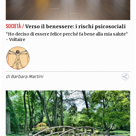
EXTRA
CODICI
RUBRICHE
LIBRI
PROCEEDINGS
PUBBLICITÀ
CONTATTI
SOCIETÀ /
Verso il benessere: i rischi psicosociali
SOCIAL MEDIA
“Ho deciso di essere felice perché fa bene alla mia salute”
- Voltaire
di
Barbara Martini