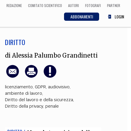
REDAZIONE
COMITATO SCIENTIFICO
AUTORI
FOTOGRAFI
PARTNER
ABBONAMENTI
LOGIN
DIRITTO
SCIENZA
ECONOMIA
Matematica, Fisica,
di
Alessia Palumbo Grandinetti
Biologia, Cifrematica,
Medicina
licenziamento
,
GDPR
,
audiovisivo
,
CULTURA
ambiente di lavoro
,
Diritto del lavoro e della sicurezza
,
 Cinema, Musica,
Letteratura
Diritto della privacy
,
penale