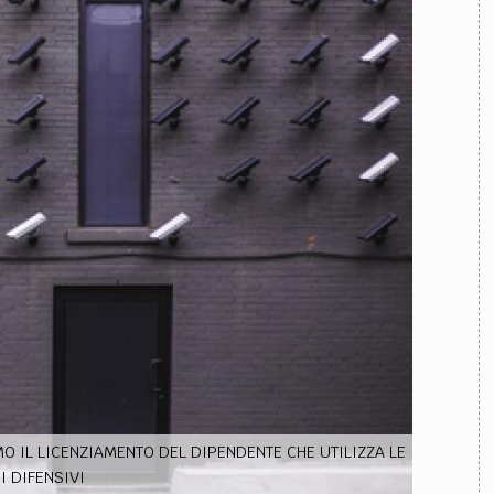
TEAM
AZIONE
COMITATO SCIENTIFICO
AUTORI
CURATORI
FOTOGRAFI
PARTNER
C
EXTRA
CODICI
RUBRICHE
LIBRI
PROCEEDINGS
PUBBLICITÀ
CONTATTI
SOCIAL MEDIA
MO IL LICENZIAMENTO DEL DIPENDENTE CHE UTILIZZA LE
 DIFENSIVI