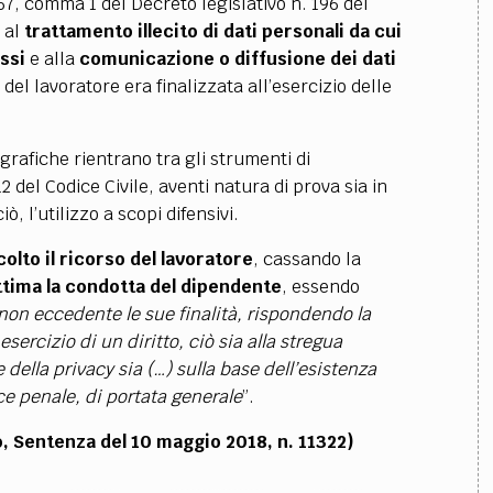
167, comma 1 del Decreto legislativo n. 196 del
e al
trattamento illecito di dati personali da cui
ssi
e alla
comunicazione o diffusione dei dati
del lavoratore era finalizzata all’esercizio delle
ografiche rientrano tra gli strumenti di
 del Codice Civile, aventi natura di prova sia in
, l’utilizzo a scopi difensivi.
colto il ricorso del lavoratore
, cassando la
tima la condotta del dipendente
, essendo
e non eccedente le sue finalità, rispondendo la
sercizio di un diritto, ciò sia alla stregua
 della privacy sia (…) sulla base dell’esistenza
ce penale, di portata generale
”.
o, Sentenza del 10 maggio 2018, n. 11322)