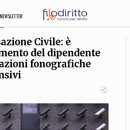
NEWSLETTER
zione Civile: è
DIRITTO
iamento del dipendente
lità,
o, Esteri
razioni fonografiche
nsivi
SOFIA
INNOVAZIONE
che,
Scienze informatiche,
Arte,
ligione
Architettura, Ingegneria