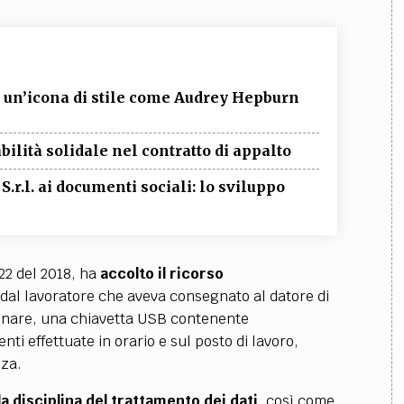
o un’icona di stile come Audrey Hepburn
ilità solidale nel contratto di appalto
i S.r.l. ai documenti sociali: lo sviluppo
22 del 2018, ha
accolto il ricorso
dal lavoratore che aveva consegnato al datore di
linare, una chiavetta USB contenente
nti effettuate in orario e sul posto di lavoro,
nza.
la disciplina del trattamento dei dati
, così come