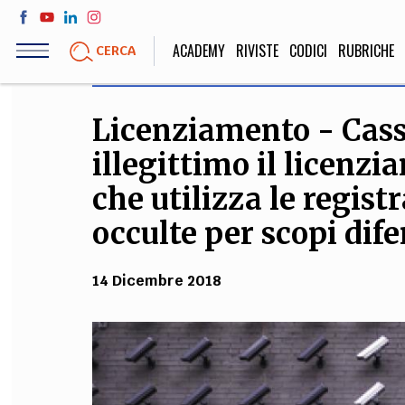
Salta
al
ACADEMY
RIVISTE
CODICI
RUBRICHE
CERCA
contenuto
principale
Licenziamento - Cassa
LIFE STYLE
SOCIETÀ
illegittimo il licenz
Sport, Cucina, Viaggi,
Politica, Attua
Moda
Educazione, Lavor
che utilizza le regist
occulte per scopi dife
STORIA E FILO
14 Dicembre 2018
Scienze stori
umanistiche, Re