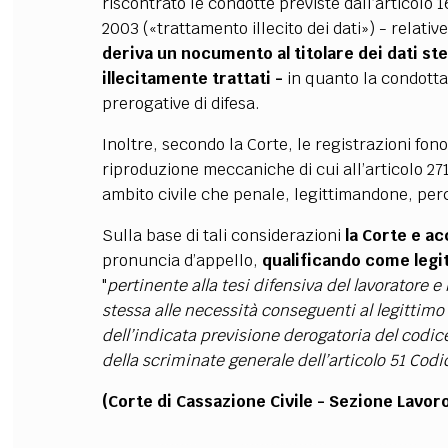
riscontrato le condotte previste dall’articolo 
2003 («trattamento illecito dei dati») - relativ
deriva un nocumento al titolare dei dati ste
illecitamente trattati -
in quanto la condotta 
prerogative di difesa.
Inoltre, secondo la Corte, le registrazioni fon
riproduzione meccaniche di cui all’articolo 2712
ambito civile che penale, legittimandone, perciò
Sulla base di tali considerazioni
la Corte e ac
pronuncia d’appello,
qualificando come legit
"
pertinente alla tesi difensiva del lavoratore 
stessa alle necessità conseguenti al legittimo e
dell’indicata previsione derogatoria del codice
della scriminate generale dell’articolo 51 Codi
(Corte di Cassazione Civile - Sezione Lavor