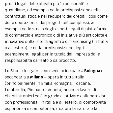
profili legali delle attività più “tradizionali” e
EXTRA
quotidiane, ad esempio nella predisposizione della
CODICI
RUBRICHE
LIBRI
PROCEEDINGS
PUBBLICITÀ
CONTATTI
contrattualistica e nel recupero dei crediti , così come
delle operazioni e dei progetti più complessi, ad
SOCIAL MEDIA
esempio nello studio degli aspetti legali di piattaforme
di commercio elettronico o di iniziative più articolate e
innovative sulla rete di agenti o di franchising (in Italia
o all’estero), e nella predisposizione degli
adempimenti legali per la tutela dell’impresa dalla
responsabilità da reato o da prodotto.
Lo Studio Iusgate – con sede principale a
Bologna
e
secondaria a
Milano
– opera in tutta Italia
(principalmente in Emilia Romagna, Toscana,
Lombardia, Piemonte, Veneto) anche a favore di
clienti stranieri ed è in grado di attivare collaborazioni
con professionisti, in Italia e all’estero, di comprovata
esperienza e competenza, qualora la natura e la