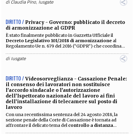
DIRITTO /
Privacy - Corte di Giustizia dell’Unione
Europea: anche le comunità religiose devono
osservare le norme in materia privacy
Secondo quanto emerso dalla sentenza della Corte di
Giustizia dell’Unione Europea (“Corte di Giustizia”) datata
10 luglio 2018, l’attività di predicazione...
di
Claudia Pino
,
Iusgate