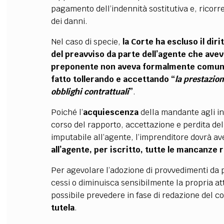
pagamento dell’indennità sostitutiva e, ricorr
dei danni.
Nel caso di specie,
la Corte ha escluso il dir
del preavviso da parte dell’agente che aveva 
preponente non aveva formalmente comunic
fatto tollerando e accettando “
la prestazio
obblighi contrattuali
”
.
Poiché l’
acquiescenza
della mandante agli in
corso del rapporto, accettazione e perdita del d
imputabile all’agente, l’imprenditore dovrà av
all’agente, per iscritto, tutte le mancanze r
Per agevolare l’adozione di provvedimenti da p
cessi o diminuisca sensibilmente la propria att
possibile prevedere in fase di redazione del c
tutela
.