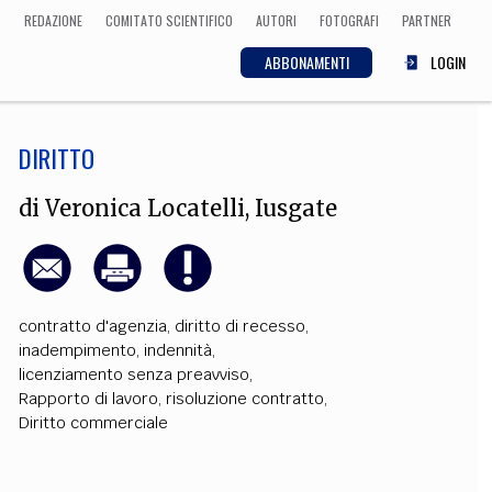
REDAZIONE
COMITATO SCIENTIFICO
AUTORI
FOTOGRAFI
PARTNER
ABBONAMENTI
LOGIN
DIRITTO
SCIENZA
ECONOMIA
Matematica, Fisica,
di
Veronica Locatelli
,
Iusgate
Biologia, Cifrematica,
Medicina
contratto d'agenzia
,
diritto di recesso
,
CULTURA
inadempimento
,
indennità
,
licenziamento senza preavviso
,
 Cinema, Musica,
Letteratura
Rapporto di lavoro
,
risoluzione contratto
,
Diritto commerciale