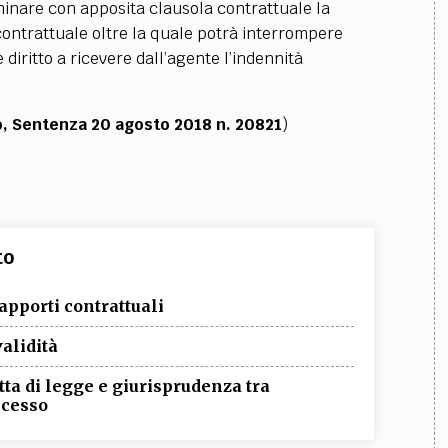
inare con apposita clausola contrattuale la
o contrattuale oltre la quale potrà interrompere
iritto a ricevere dall’agente l’indennità
ro, Sentenza 20 agosto 2018 n. 20821
)
to
apporti contrattuali
validità
etta di legge e giurisprudenza tra
ecesso