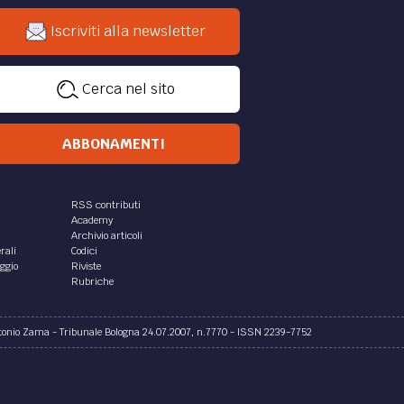
Iscriviti alla newsletter
Cerca nel sito
ABBONAMENTI
RSS contributi
Academy
Archivio articoli
rali
Codici
aggio
Riviste
Rubriche
ntonio Zama - Tribunale Bologna 24.07.2007, n.7770 - ISSN 2239-7752