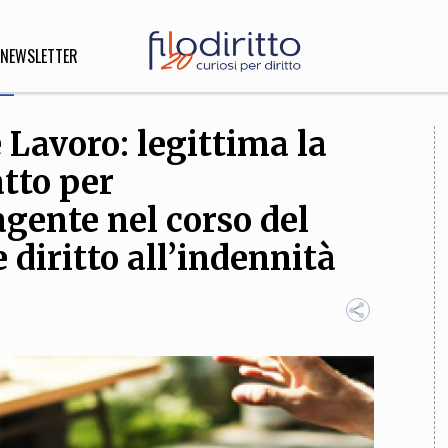
NEWSLETTER
Lavoro: legittima la
DIRITTO
atto per
lità,
o, Esteri
gente nel corso del
 diritto all’indennità
SOFIA
INNOVAZIONE
che,
Scienze informatiche,
Arte,
ligione
Architettura, Ingegneria