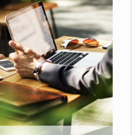
TEAM
AZIONE
COMITATO SCIENTIFICO
AUTORI
CURATORI
FOTOGRAFI
PARTNER
C
EXTRA
CODICI
RUBRICHE
LIBRI
PROCEEDINGS
PUBBLICITÀ
CONTATTI
SOCIAL MEDIA