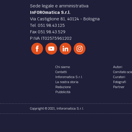
Sede legale e amministrativa
InFOROmatica S.r.l.
Via Castiglione 81, 40124 - Bologna
Tel. 051.98.43.125
Fax 051.98.43.529
P.IVA IT02575961202
Chi siamo
Autori
Contatti
Comitato scie
Inforomatica S.r.l.
Curatori
La nostra storia
Fotografi
Redazione
Partner
Pubblicità
Copyright © 2021, Inforomatica S.r.l.