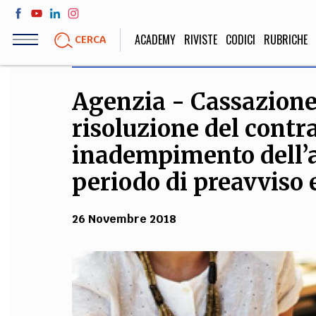
Salta
al
ACADEMY
RIVISTE
CODICI
RUBRICHE
CERCA
contenuto
principale
Agenzia - Cassazione 
LIFE STYLE
SOCIETÀ
risoluzione del contr
Sport, Cucina, Viaggi,
Politica, Attua
Moda
Educazione, Lavor
inadempimento dell’a
periodo di preavviso e
STORIA E FILO
26 Novembre 2018
Scienze stori
umanistiche, Re