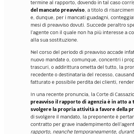
termine al rapporto, dovendo in tal caso corri
del mancato preavviso
, a titolo di risarcime
e, dunque, per i mancati guadagni, conteggiata
mesi di preavviso dovuti. Succede peraltro sp
l’agente con il quale non ha più interesse a c
alla sua sostituzione.
Nel corso del periodo di preavviso accade infa
nuovo mandate o, comunque, concentri i propri 
trascuri, o addirittura ometta del tutto, la pr
recedente o destinataria del recesso, causando
fatturato e possibile perdita dei clienti, ren
In una recente pronuncia, la Corte di Cassazi
preavviso il rapporto di agenzia è in atto a t
svolgere la propria attività a favore della 
di svolgere il mandato, la preponente è perta
contratto per grave inadempimento dell’agent
rapporto, neanche temporaneamente, durante 