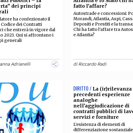
atti Pubblici – la
Atlantia e lo Stato chi h
TEAM
rta” dei principi
fatto l’affare?
AZIONE
COMITATO SCIENTIFICO
AUTORI
CURATORI
FOTOGRAFI
PARTNER
C
rali
Autostrade e concessioni: P
Morandi, Atlantia, Aspi, Cass
islatore ha confezionato il
Depositi e Prestiti e la trans
Codice dei Contratti
EXTRA
Chi ha fatto l’affare tra Auto
ci che entrerà in vigore dal
e Atlantia?
io 2023. Qui si affrontano i
CODICI
RUBRICHE
LIBRI
PROCEEDINGS
PUBBLICITÀ
CONTATTI
pi generali
SOCIAL MEDIA
anna Adrianelli
di
Riccardo Radi
DIRITTO /
La (ir)rilevanza 
precedenti esperienze
analoghe
nell’aggiudicazione di
contratti pubblici di lav
servizi e forniture
L’esistenza di elementi di
differenziazione sostanziale