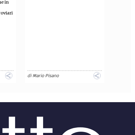
ne in
oviari
di
Mario Pisano