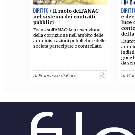
Pubbliredazionale
DIRITTO /
DIRITT
Il ruolo dell’ANAC
nel sistema dei contratti
e dec
pubblici
luce 
conte
Focus sull'ANAC: la prevenzione
della
della corruzione nell’ambito delle
amministrazioni pubbliche e delle
L’auto
società partecipate e controllate.
ammin
indisti
gode l
da sem
di
Francesco di Fiore
di
Vin