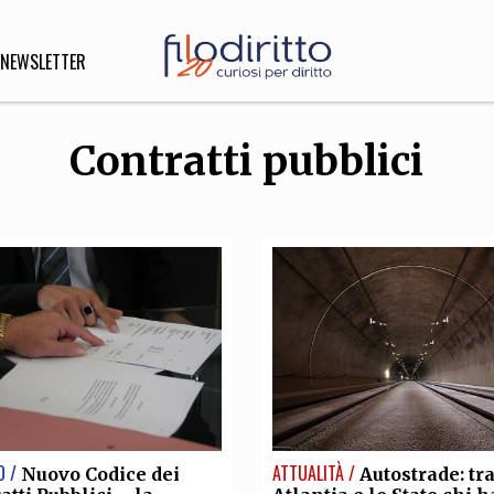
NEWSLETTER
Contratti pubblici
DIRITTO
lità,
o, Esteri
SOFIA
INNOVAZIONE
che,
Scienze informatiche,
Arte,
ligione
Architettura, Ingegneria
O /
ATTUALITÀ /
Nuovo Codice dei
Autostrade: tr