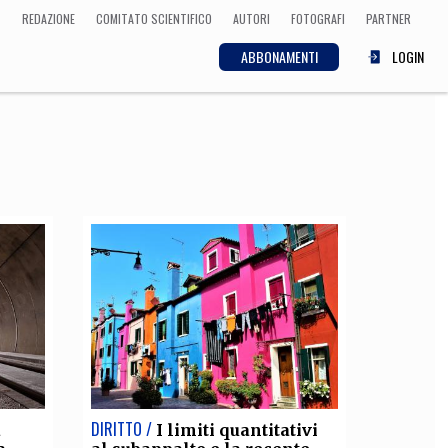
REDAZIONE
COMITATO SCIENTIFICO
AUTORI
FOTOGRAFI
PARTNER
ABBONAMENTI
LOGIN
SCIENZA
ECONOMIA
Matematica, Fisica,
Biologia, Cifrematica,
Medicina
CULTURA
 Cinema, Musica,
Letteratura
DIRITTO /
a
I limiti quantitativi