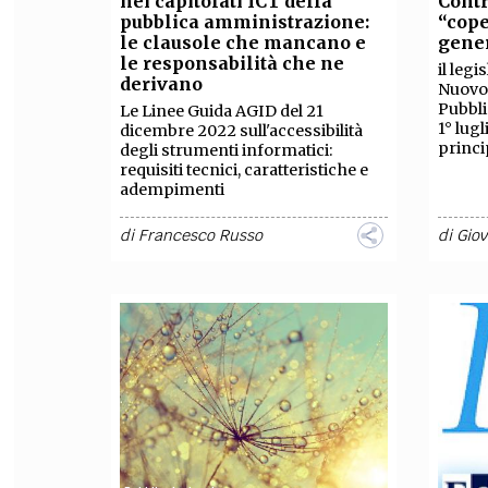
nei capitolati ICT della
Contr
pubblica amministrazione:
“cope
FILODIRITTO
RED
le clausole che mancano e
gene
le responsabilità che ne
il leg
derivano
Nuovo 
Pubbli
Le Linee Guida AGID del 21
1° lugl
dicembre 2022 sull'accessibilità
princi
degli strumenti informatici:
requisiti tecnici, caratteristiche e
adempimenti
di
Francesco Russo
di
Giov