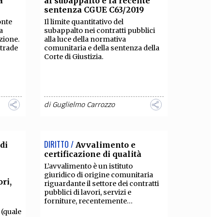
a
al subappalto e la recente
sentenza CGUE C63/2019
OLLABORA CON NOI
onte
Il limite quantitativo del
a
subappalto nei contratti pubblici
azione.
alla luce della normativa
strade
comunitaria e della sentenza della
Corte di Giustizia.
di
Guglielmo Carrozzo
DIRITTO /
di
Avvalimento e
certificazione di qualità
L’avvalimento è un istituto
giuridico di origine comunitaria
ori,
riguardante il settore dei contratti
pubblici di lavori, servizi e
forniture, recentemente...
 (quale