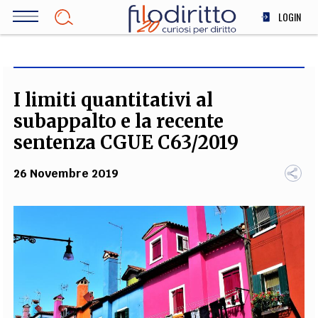
Salta
LOGIN
al
contenuto
DIRITTO
principale
ECONOMIA
SOCIETÀ
I limiti quantitativi al
MEDICINA
subappalto e la recente
SCIENZA
sentenza CGUE C63/2019
STORIA E FILOSOFIA
26 Novembre 2019
INNOVAZIONE
ALTRO
TEAM
FILODIRITTO
REDAZIONE
COMITATO SCIENTIFICO
AUTORI
CURATORI
FOTOGRAFI
PARTNER
COLLABORA CON NOI