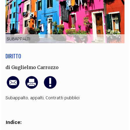
EXTRA
CODICI
RUBRICHE
LIBRI
PROCEEDINGS
PUBBLICITÀ
CONTATTI
SOCIAL MEDIA
SUBAPPALTI
DIRITTO
di
Guglielmo Carrozzo
Subappalto
,
appalti
,
Contratti pubblici
Indice: