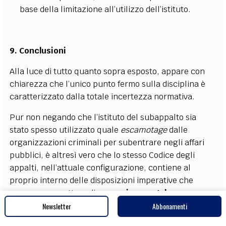
base della limitazione all’utilizzo dell’istituto.
9. Conclusioni
Alla luce di tutto quanto sopra esposto, appare con
chiarezza che l’unico punto fermo sulla disciplina è
caratterizzato dalla totale incertezza normativa.
Pur non negando che l’istituto del subappalto sia
stato spesso utilizzato quale
escamotage
dalle
organizzazioni criminali per subentrare negli affari
pubblici, è altresì vero che lo stesso Codice degli
appalti, nell’attuale configurazione, contiene al
proprio interno delle disposizioni imperative che
possono permettere di
prevenire una tale
infiltrazione
(basti pensare all’istituto dell’articolo 80
Newsletter
Abbonamenti
del Decreto Legislativo 50/2016 ovvero dell’istituto