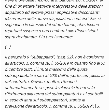
Nelle more delle modifiche al Bando-tipo n. 1/2017, al
fine di orientare l’attività interpretativa delle stazioni
appaltanti ed evitare prassi applicative discordanti
e/o erronee delle nuove disposizioni codicistiche, si
segnalano le clausole del citato bando, che devono
reputarsi sospese o non conformi alle disposizioni
sopra richiamate. Più precisamente:
(…)
il paragrafo 9 “Subappalto”, (pag. 22), non è conforme
all’articolo. 1, comma 18, l. 55/2019 in quanto fino al 31
dicembre 2020 il limite massimo della quota
subappaltabile è pari al 40% dell’importo complessivo
del contratto. Devono, inoltre, ritenersi
automaticamente sospese le clausole in cui si fa
riferimento alla terna dei subappaltatori e ai controlli
in sede di gara sui subappaltatori, stante la
previsione dell’articolo. 1, comma 18, l. 55/2019
”;
[5]