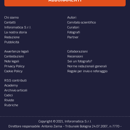
Chi siamo
Autori
Contatti
Comitato scientifico
Inforomatica S.r.l.
Curatori
La nostra storia
Fotografi
Redazione
Partner
Pubblicità
Avvertenze legali
Collaborazioni
Contestazioni
Recensioni
Note legali
Sei un fotografo?
Privacy Policy
Norme redazionali generali
Cookie Policy
Regole per invio e referaggio
RSS contributi
Academy
Archivio articoli
Codici
Riviste
Rubriche
Copyright © 2021, Inforomatica S.r.l.
Direttore responsabile: Antonio Zama - Tribunale Bologna 24.07.2007, n.7770 -