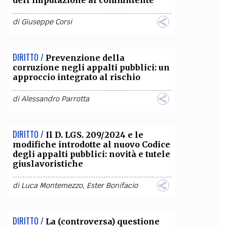
dell’imputazione al committente
OLLABORA CON NOI
di
Giuseppe Corsi
DIRITTO /
Prevenzione della
corruzione negli appalti pubblici: un
approccio integrato al rischio
di
Alessandro Parrotta
DIRITTO /
Il D. LGS. 209/2024 e le
modifiche introdotte al nuovo Codice
degli appalti pubblici: novità e tutele
giuslavoristiche
di
Luca Montemezzo
,
Ester Bonifacio
DIRITTO /
La (controversa) questione