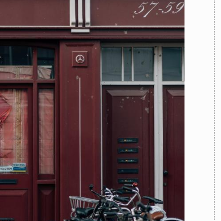
TEAM
AZIONE
COMITATO SCIENTIFICO
AUTORI
CURATORI
FOTOGRAFI
PARTNER
C
EXTRA
CODICI
RUBRICHE
LIBRI
PROCEEDINGS
PUBBLICITÀ
CONTATTI
SOCIAL MEDIA