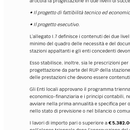
articola la progettazione in due livelli di succ
• Il progetto di fattibilità tecnico ed economi
• Il progetto esecutivo.
L’allegato I.7 definisce i contenuti dei due live
minimo del quadro delle necessità e del docum
stazioni appaltanti e gli enti concedenti devo
Esso stabilisce, inoltre, sia le prescrizioni pe
progettazione da parte del RUP della stazione
delle prestazioni che devono essere contenuti 
Gli Enti locali approvano il programma trienn
economico-finanziaria e i principi contabili, n
avviare nella prima annualità e specifica per 
nello stato di previsione o nel bilancio o com
I lavori di importo pari o superiore a
€ 5.382.