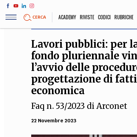
Salta
al
ACADEMY
RIVISTE
CODICI
RUBRICHE
CERCA
contenuto
principale
Lavori pubblici: per 
LIFE STYLE
SOCIETÀ
fondo pluriennale vin
Sport, Cucina, Viaggi,
Politica, Attua
Moda
Educazione, Lavor
l’avvio delle procedu
progettazione di fatti
economica
STORIA E FILO
Faq n. 53/2023 di Arconet
Scienze stori
umanistiche, Re
22 Novembre 2023