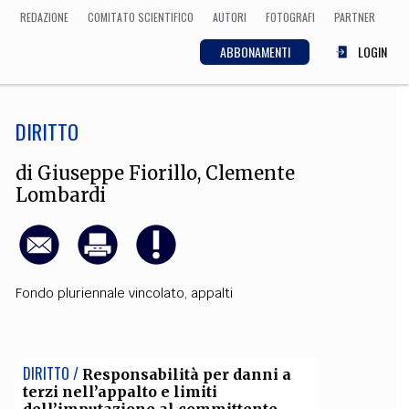
REDAZIONE
COMITATO SCIENTIFICO
AUTORI
FOTOGRAFI
PARTNER
ABBONAMENTI
LOGIN
DIRITTO
SCIENZA
ECONOMIA
Matematica, Fisica,
di
Giuseppe Fiorillo
,
Clemente
Biologia, Cifrematica,
Lombardi
Medicina
CULTURA
Fondo pluriennale vincolato
,
appalti
 Cinema, Musica,
Letteratura
DIRITTO /
Responsabilità per danni a
terzi nell’appalto e limiti