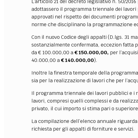
L’articolo 21 del decreto legislativo n. 50/2016
adottassero il programma triennale dei lavori 
approvati nel rispetto dei documenti programm
norme che disciplinano la programmazione eco
Con il nuovo Codice degli appalti (D.lgs. 31 m
sostanzialmente confermata,
eccezion fatta pe
da € 100.000,00 a
€ 150.000,00,
per l’acquis
40.000,00 a
€ 140.000,00
).
Inoltre la finestra temporale della programmaz
sia per la realizzazione di lavori che per l’acqu
Il programma triennale dei lavori pubblici e i
lavori, compresi quelli complessi e da realiz
privato, il cui importo si stima pari o superior
La compilazione dell’elenco annuale riguarda 
richiesta per gli appalti di forniture e servizi.