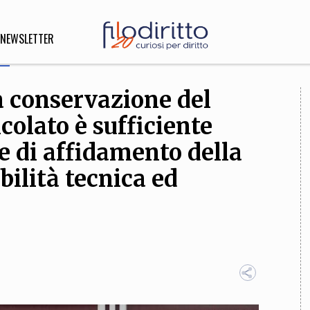
NEWSLETTER
la conservazione del
DIRITTO
colato è sufficiente
lità,
o, Esteri
re di affidamento della
bilità tecnica ed
SOFIA
INNOVAZIONE
che,
Scienze informatiche,
Arte,
ligione
Architettura, Ingegneria