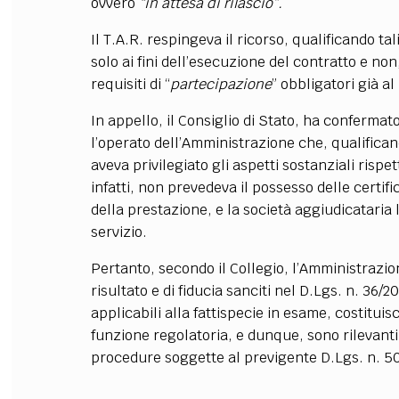
ovvero
“in attesa di rilascio”.
Il T.A.R. respingeva il ricorso, qualificando tali
solo ai fini dell’esecuzione del contratto e n
requisiti di “
partecipazione
” obbligatori già 
In appello, il Consiglio di Stato, ha confermato
l’operato dell’Amministrazione che, qualificand
aveva privilegiato gli aspetti sostanziali risp
infatti, non prevedeva il possesso delle certifi
della prestazione, e la società aggiudicataria 
servizio.
Pertanto, secondo il Collegio, l’Amministrazion
risultato e di fiducia sanciti nel D.Lgs. n. 36/
applicabili alla fattispecie in esame, costitui
funzione regolatoria, e dunque, sono rilevanti
procedure soggette al previgente D.Lgs. n. 5