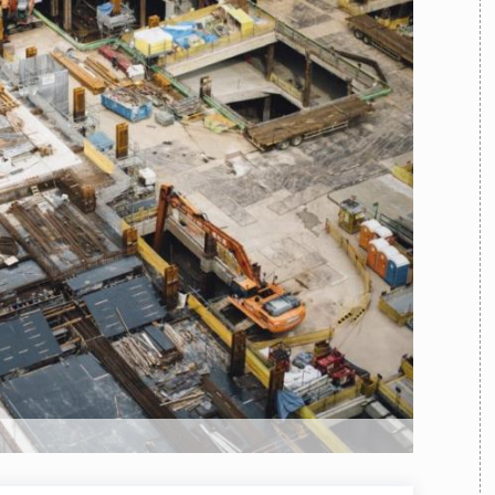
TEAM
AZIONE
COMITATO SCIENTIFICO
AUTORI
CURATORI
FOTOGRAFI
PARTNER
C
EXTRA
CODICI
RUBRICHE
LIBRI
PROCEEDINGS
PUBBLICITÀ
CONTATTI
SOCIAL MEDIA