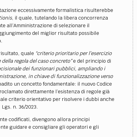
retazione eccessivamente formalistica risulterebbe
tionis
, il quale, tutelando la libera concorrenza
e all’Amministrazione di selezionare il
ggiungimento del miglior risultato possibile
o.
 risultato, quale
“criterio prioritario per l’esercizio
 della regola del caso concreto”
e del principio di
ecisionale dei funzionari pubblici, ampliando i
inistrazione, in chiave di funzionalizzazione verso
ibadito un concetto fondamentale: il nuovo Codice
proclamato direttamente l’esistenza di regole già
ale criterio orientativo per risolvere i dubbi anche
 Lgs. n. 36/2023.
ente codificati, divengono allora principi
e guidare e consigliare gli operatori e gli