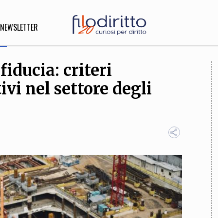
NEWSLETTER
fiducia: criteri
DIRITTO
vi nel settore degli
lità,
o, Esteri
SOFIA
INNOVAZIONE
che,
Scienze informatiche,
Arte,
ligione
Architettura, Ingegneria