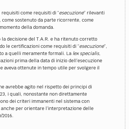
 requisiti come requisiti di “
esecuzione
” rilevanti
on, come sostenuto da parte ricorrente, come
al momento della domanda.
 la decisione del T.A.R. e ha ritenuto corretto
o le certificazioni come requisiti di “
esecuzione
”,
etto a quelli meramente formali. La
lex specialis
,
cazioni prima della data di inizio dell’esecuzione
le aveva ottenute in tempo utile per svolgere il
e avrebbe agito nel rispetto dei principi di
2023, i quali, nonostante non direttamente
scono dei criteri immanenti nel sistema con
 anche per orientare l’interpretazione delle
0/2016.