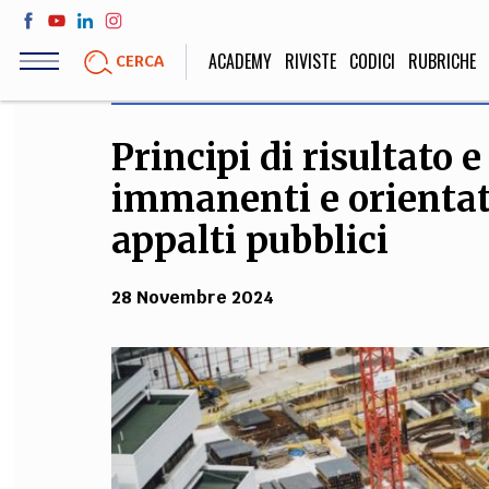
Salta
al
ACADEMY
RIVISTE
CODICI
RUBRICHE
CERCA
contenuto
principale
Principi di risultato e 
LIFE STYLE
SOCIETÀ
immanenti e orientati
Sport, Cucina, Viaggi,
Politica, Attua
Moda
Educazione, Lavor
appalti pubblici
28 Novembre 2024
STORIA E FILO
Scienze stori
umanistiche, Re