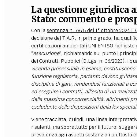
La questione giuridica a
Stato: commento e pros
Con la
sentenza n. 7875 del 1° ottobre 2024 il 
decisione del T.A.R. in primo grado, ha qualifi
certificazioni ambientali UNI EN ISO richieste
“
esecuzione
”, richiamando sul punto i principi
dei Contratti Pubblici (D.Lgs. n. 36/2023), i qu
vicenda processuale in esame, costituiscono 
funzione regolatoria, pertanto devono guidare l
disciplina di gara, rendendosi funzionali a cons
ed eseguire i contratti, all'esito di un realizz
della massima concorrenzialità, altrimenti pre
escludente delle disposizioni della lex specia
Viene tracciata, quindi, una linea interpretat
risalenti, ma soprattutto per il futuro, sugge
prevalenza agli aspetti sostanziali piuttosto 