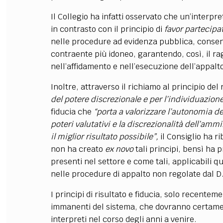
Il Collegio ha infatti osservato che un’interp
in contrasto con il principio di
favor partecipa
nelle procedure ad evidenza pubblica, consent
contraente più idoneo, garantendo, così, il ra
nell’affidamento e nell’esecuzione dell’appalt
Inoltre, attraverso il richiamo al principio del
del potere discrezionale e per l’individuazione
fiducia che
“porta a valorizzare l’autonomia d
poteri valutativi e la discrezionalità dell’amm
il miglior risultato possibile”,
il Consiglio ha r
non ha creato
ex novo
tali principi, bensì ha 
presenti nel settore e come tali, applicabili qu
nelle procedure di appalto non regolate dal D.
I principi di risultato e fiducia, solo recentem
immanenti del sistema, che dovranno certament
interpreti nel corso degli anni a venire.