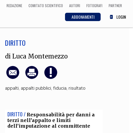
REDAZIONE
COMITATO SCIENTIFICO
AUTORI
FOTOGRAFI
PARTNER
ABBONAMENTI
LOGIN
DIRITTO
SCIENZA
ECONOMIA
Matematica, Fisica,
di
Luca Montemezzo
Biologia, Cifrematica,
Medicina
appalti
,
appalti pubblici
,
fiducia
,
risultato
CULTURA
 Cinema, Musica,
Letteratura
DIRITTO /
Responsabilità per danni a
terzi nell’appalto e limiti
dell’imputazione al committente