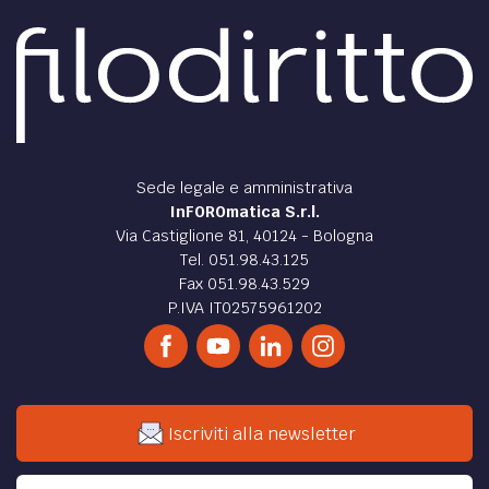
competizioni sportive collegate a scommesse
risp. di competizioni, alle quali partecipano
professionisti dello sport
Gli scandali verificatisi nell’ultimo decennio nell’ambito
dello sport hanno indotto il legislatore della RFT a
elaborare un disegno di legge inteso a reprimere...
di
Armin Kapeller
DIRITTO /
Divieto di atti di tortura - RFT e Austria
La tortura è stata – per molti secoli – un mezzo (per non
dire “il mezzo“) di prova per ottenere la confessione di chi
era sospettato di aver commesso un reato...
di
Armin Kapeller
DIRITTO /
Resilience and the criminal justice
system
The paper presents a brief introduction in the
relationship and connections between resilience and law