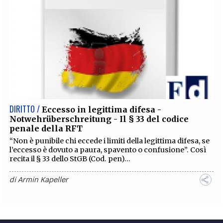
DIRITTO /
Eccesso in legittima difesa -
Notwehrüberschreitung - Il § 33 del codice
penale della RFT
“Non è punibile chi eccede i limiti della legittima difesa, se
l’eccesso è dovuto a paura, spavento o confusione”. Così
recita il § 33 dello StGB (Cod. pen)...
di
Armin Kapeller
DIRITTO /
Sport - La rilevanza penale degli
accordi finalizzati a manipolare l’esito di