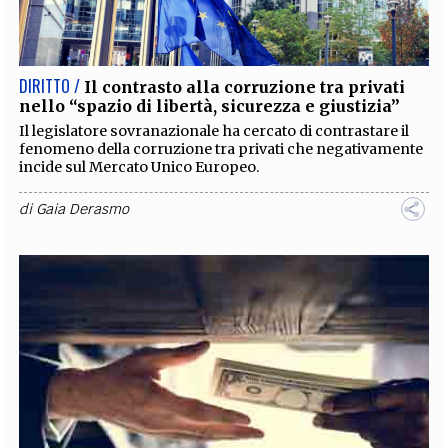
EXTRA
CODICI
RUBRICHE
LIBRI
PROCEEDINGS
PUBBLICITÀ
CONTATTI
DIRITTO /
Il contrasto alla corruzione tra privati
nello “spazio di libertà, sicurezza e giustizia”
SOCIAL MEDIA
Il legislatore sovranazionale ha cercato di contrastare il
fenomeno della corruzione tra privati che negativamente
incide sul Mercato Unico Europeo.
di
Gaia Derasmo