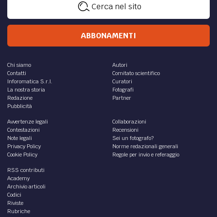
and examine the possible roles that resilience may have...
di
Mihaela Tomita
DIRITTO /
Riforma del codice penale austriaco –
Strafrechtsnovelle 2017 – In particolare norme
per la punizione degli Staatsverweigerer
Il 3.5.17 il ministro della Giustizia ha presentato alla
stampa il disegno di legge concernente la
Strafrechtsnovelle 2017, approvata dal Consiglio dei
Ministri...
di
Armin Kapeller
DIRITTO /
La Konfiskation prevista dal codice
penale austriaco
Adeguando la propria legislazione alla decisione-quadro
2005/212/JI del Consiglio dell’UE, l’Austria ha introdotto –
mediante il c.d. strafrechtlichen...
di
Armin Kapeller