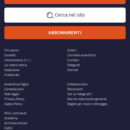
Cerca nel sito
ABBONAMENTI
Chi siamo
Autori
Contatti
Comitato scientifico
Inforomatica S.r.l.
Curatori
La nostra storia
Fotografi
Redazione
Partner
Pubblicità
Avvertenze legali
Collaborazioni
Contestazioni
Recensioni
Note legali
Sei un fotografo?
Privacy Policy
Norme redazionali generali
Cookie Policy
Regole per invio e referaggio
RSS contributi
Academy
Archivio articoli
Codici