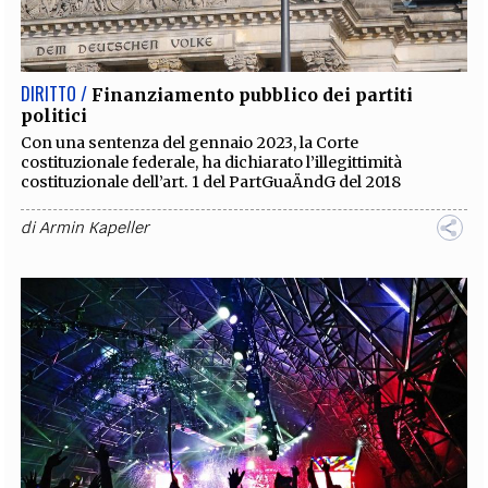
EXTRA
CODICI
RUBRICHE
LIBRI
PROCEEDINGS
PUBBLICITÀ
CONTATTI
DIRITTO /
Finanziamento pubblico dei partiti
politici
SOCIAL MEDIA
Con una sentenza del gennaio 2023, la Corte
costituzionale federale, ha dichiarato l’illegittimità
costituzionale dell’art. 1 del PartGuaÄndG del 2018
di
Armin Kapeller