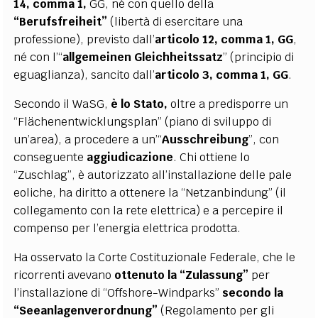
14, comma 1,
GG, né con quello della
“Berufsfreiheit”
(libertà di esercitare una
professione), previsto dall’
articolo 12, comma 1, GG
,
né con l’“
allgemeinen Gleichheitssatz
” (principio di
eguaglianza), sancito dall’
articolo 3, comma 1, GG
.
Secondo il WaSG,
è lo Stato,
oltre a predisporre un
“Flächenentwicklungsplan” (piano di sviluppo di
un’area), a procedere a un’“
Ausschreibung
”, con
conseguente
aggiudicazione
. Chi ottiene lo
“Zuschlag”, è autorizzato all’installazione delle pale
eoliche, ha diritto a ottenere la “Netzanbindung” (il
collegamento con la rete elettrica) e a percepire il
compenso per l’energia elettrica prodotta.
Ha osservato la Corte Costituzionale Federale, che le
ricorrenti avevano
ottenuto la
“Zulassung”
per
l’installazione di “Offshore-Windparks”
secondo la
“Seeanlagenverordnung”
(Regolamento per gli