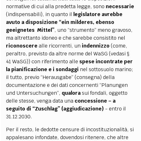
normative di cui alla predetta legge, sono
necessarie
(indispensabili), in quanto il
legislatore avrebbe
avuto a disposizione “ein
milderes, ebenso
geeignetes Mittel”
, uno “strumento” meno gravoso,
ma altrettanto idoneo e che sarebbe consistito nel
riconoscere
alle ricorrenti, un
indennizzo
(come,
peraltro, previsto da altre norme del WaSG (vedasi §
41 WaSG)) con riferimento alle
spese incontrate per
la pianificazione e i sondaggi
nel sottosuolo marino;
il tutto, previo “Herausgabe” (consegna) della
documentazione e dei dati concernenti “Planungen
und Untersuchungen”,
qualora
sui fondali, oggetto
delle stesse, venga data una
concessione – a
seguito di “Zuschlag”
(aggiudicazione)
- entro il
31.12.2030.
Per il resto, le dedotte censure di incostituzionalità, si
appalesano infondate, dovendosi ritenere, che altre