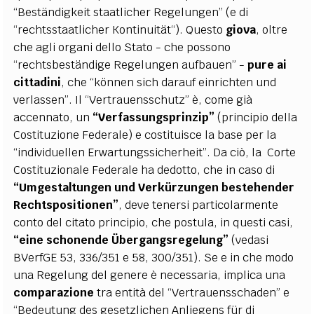
“Beständigkeit staatlicher Regelungen” (e di
“rechtsstaatlicher Kontinuität“). Questo
giova
, oltre
che agli organi dello Stato - che possono
‘‘rechtsbeständige Regelungen aufbauen” -
pure ai
cittadini
, che “können sich darauf einrichten und
verlassen”.
Il “Vertrauensschutz” è, come già
accennato, un
“Verfassungsprinzip”
(principio della
Costituzione Federale) e costituisce la base per la
“individuellen Erwartungssicherheit”. Da ciò, la Corte
Costituzionale Federale ha dedotto, che in caso di
“Umgestaltungen und Verkürzungen bestehender
Rechtspositionen”
, deve tenersi particolarmente
conto del citato principio, che postula, in questi casi,
“eine
schonende Übergangsregelung”
(vedasi
BVerfGE 53, 336/351 e 58, 300/351). Se e in che modo
una Regelung del genere è necessaria, implica una
comparazione
tra entità del “Vertrauensschaden” e
“Bedeutung des gesetzlichen Anliegens für di