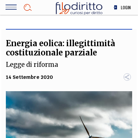
Salta
LOGIN
al
contenuto
DIRITTO
principale
ECONOMIA
SOCIETÀ
Energia eolica: illegittimità
MEDICINA
costituzionale parziale
SCIENZA
Legge di riforma
STORIA E FILOSOFIA
INNOVAZIONE
14 Settembre 2020
ALTRO
TEAM
FILODIRITTO
REDAZIONE
COMITATO SCIENTIFICO
AUTORI
CURATORI
FOTOGRAFI
PARTNER
COLLABORA CON NOI