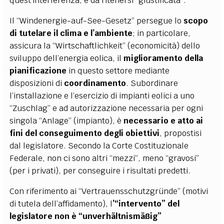
quest’interferenza, è da ritenersi “giustificata”.
Il “Windenergie-auf-See-Gesetz” persegue lo
scopo
di tutelare il clima e l’ambiente
; in particolare,
assicura la “Wirtschaftlichkeit” (economicità) dello
sviluppo dell’energia eolica, il
miglioramento della
pianificazione
in questo settore mediante
disposizioni di
coordinamento
. Subordinare
l’installazione e l’esercizio di impianti eolici a uno
“Zuschlag” e ad autorizzazione necessaria per ogni
singola “Anlage” (impianto), è
necessario e atto ai
fini
del conseguimento degli obiettivi
, propostisi
dal legislatore. Secondo la Corte Costituzionale
Federale, non ci sono altri “mezzi”, meno “gravosi”
(per i privati), per conseguire i risultati predetti.
Con riferimento ai “Vertrauensschutzgründe” (motivi
di tutela dell’affidamento), l
’“intervento” del
legislatore non è “unverhältnismäßig”