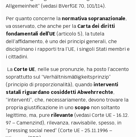
Allgemeinheit” (vedasi BVerfGE 70, 101/114).
Per quanto concerne la
normativa sopranazionale
,
va osservato, che anche per la
Carta dei
diritti
fondamentali dell’UE
(articolo 5), la tutela
dell’affidamento, è uno dei principi generali, che
disciplinano i rapporti tra l’UE, i singoli Stati membri e
i cittadini.
La
Corte UE
, nelle sue pronunzie, ha posto l’accento
soprattutto sul “Verhältnismäßigkeitsprinzip”
(principio di proporzionalità), quando
interventi
statali
riguardano cosiddetti Abwehrrechte
,
“interventi”, che, necessariamente, devono trovare la
propria giustificazione in uno
scopo
non soltanto
legittimo, ma, pure
rilevante
(vedasi Corte UE - 16.12.
97 – Camenzind), rilevanza, ravvisabile, spesso, in
“pressing social need” (Corte UE - 25.11.1996 –