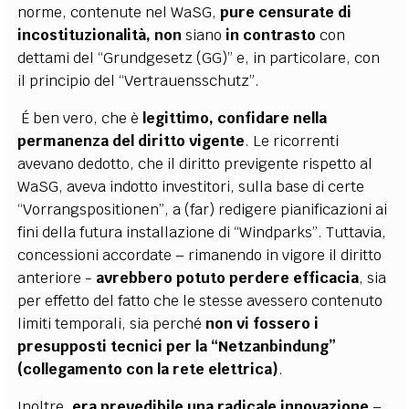
norme, contenute nel WaSG,
pure censurate di
incostituzionalità, non
siano
in contrasto
con
dettami del “Grundgesetz (GG)” e, in particolare, con
il principio del “Vertrauensschutz”.
É ben vero, che è
legittimo, confidare nella
permanenza del diritto vigente
. Le ricorrenti
avevano dedotto, che il diritto previgente rispetto al
WaSG, aveva indotto investitori, sulla base di certe
“Vorrangspositionen”, a (far) redigere pianificazioni ai
fini della futura installazione di “Windparks”. Tuttavia,
concessioni accordate – rimanendo in vigore il diritto
anteriore -
avrebbero potuto perdere efficacia
, sia
per effetto del fatto che le stesse avessero contenuto
limiti temporali, sia perché
non vi fossero i
presupposti tecnici per la “Netzanbindung”
(collegamento con la rete elettrica)
.
Inoltre,
era prevedibile una radicale innovazione
–