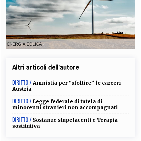
EXTRA
CODICI
RUBRICHE
LIBRI
PROCEEDINGS
PUBBLICITÀ
CONTATTI
SOCIAL MEDIA
ENERGIA EOLICA
Altri articoli dell'autore
DIRITTO /
Amnistia per “sfoltire” le carceri
Austria
DIRITTO /
Legge federale di tutela di
minorenni stranieri non accompagnati
DIRITTO /
Sostanze stupefacenti e Terapia
sostitutiva