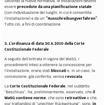
Secondo la nuova normativa, le installazioni devono
essere
precedute da una pianificazione
statale
(con individuazione dei luoghi, in cui è consentita
l’installazione) e da un’
”Ausschreibungverfahren”
.
Tutto ciò, a fini di coordinazione.
3. L’ordinanza di data 30.6.2010 della Corte
Costituzionale Federale
A seguito dell’entrata in vigore del WaSG, i
procedimenti intesi a ottenere la concessione per
l’installazione, erano stati
bloccati
e, in un caso, la
concessione, già conferita, veniva
revocata
.
La
Corte Costituzionale Federale
, nel suddetto
“Beschluss”, ha, preliminarmente, osservato, che
il
WaSG contiene norme
, che sono
retroattive
e che,
pur trattandosi di “unechter Rückwirkung”, sono,
in