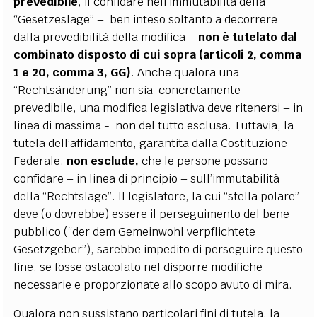
prevedibile
, il confidare nell’immutabilità della
“Gesetzeslage” – ben inteso soltanto a decorrere
dalla prevedibilità della modifica –
non è tutelato dal
combinato disposto di cui sopra (articoli 2, comma
1 e 20, comma 3, GG)
. Anche qualora una
“Rechtsänderung” non sia concretamente
prevedibile, una modifica legislativa deve ritenersi – in
linea di massima - non del tutto esclusa. Tuttavia, la
tutela dell’affidamento, garantita dalla Costituzione
Federale,
non esclude,
che le persone possano
confidare – in linea di principio – sull’immutabilità
della “Rechtslage”. Il legislatore, la cui “stella polare”
deve (o dovrebbe) essere il perseguimento del bene
pubblico (“der dem Gemeinwohl verpflichtete
Gesetzgeber”), sarebbe impedito di perseguire questo
fine, se fosse ostacolato nel disporre modifiche
necessarie e proporzionate allo scopo avuto di mira.
Qualora non sussistano particolari fini di tutela, la