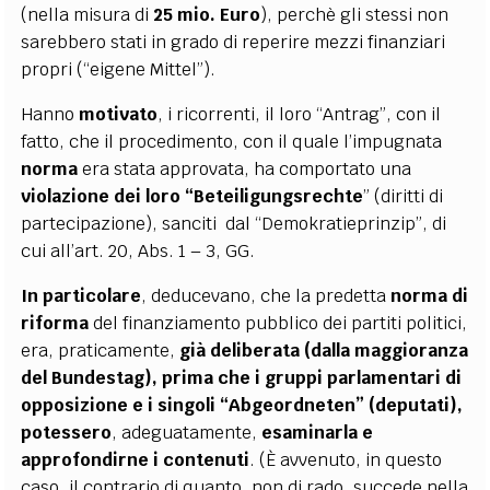
(nella misura di
25 mio. Euro
), perchè gli stessi non
sarebbero stati in grado di reperire mezzi finanziari
propri (“eigene Mittel”).
Hanno
motivato
, i ricorrenti, il loro “Antrag”, con il
fatto, che il procedimento, con il quale l’impugnata
norma
era stata approvata, ha comportato una
violazione dei loro “Beteiligungsrechte
” (diritti di
partecipazione), sanciti dal “Demokratieprinzip”, di
cui all’art. 20, Abs. 1 – 3, GG.
In particolare
, deducevano, che la predetta
norma di
riforma
del finanziamento pubblico dei partiti politici,
era, praticamente,
già deliberata (dalla maggioranza
del Bundestag), prima
che i gruppi parlamentari di
opposizione e i singoli “Abgeordneten” (deputati),
potessero
, adeguatamente,
esaminarla e
approfondirne i contenuti
. (È avvenuto, in questo
caso, il contrario di quanto, non di rado, succede nella