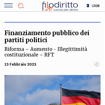
Salta
LOGIN
al
contenuto
DIRITTO
principale
ECONOMIA
SOCIETÀ
Finanziamento pubblico dei
MEDICINA
partiti politici
SCIENZA
Riforma – Aumento - Illegittimità
STORIA E FILOSOFIA
costituzionale – RFT
INNOVAZIONE
13 Febbraio 2023
ALTRO
TEAM
FILODIRITTO
REDAZIONE
COMITATO SCIENTIFICO
AUTORI
CURATORI
FOTOGRAFI
PARTNER
COLLABORA CON NOI