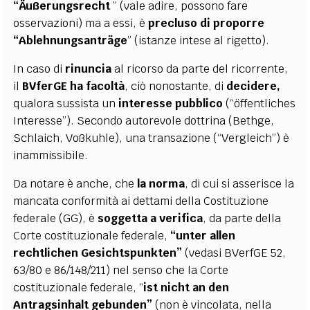
“Äußerungsrecht
” (vale adire, possono fare
osservazioni) ma a essi, è
precluso di proporre
“Ablehnungsanträge
” (istanze intese al rigetto).
In caso di
rinuncia
al ricorso da parte del ricorrente,
il
BVferGE ha facoltà
, ciò nonostante, di
decidere,
qualora sussista un
interesse pubblico
(“öffentliches
Interesse”). Secondo autorevole dottrina (Bethge,
Schlaich, Voßkuhle), una transazione (“Vergleich”) è
inammissibile.
Da notare è anche, che
la norma
, di cui si asserisce la
mancata conformità ai dettami della Costituzione
federale (GG), è
soggetta a verifica
, da parte della
Corte costituzionale federale,
“unter allen
rechtlichen Gesichtspunkten”
(vedasi BVerfGE 52,
63/80 e 86/148/211) nel senso che la Corte
costituzionale federale, “
ist nicht an den
Antragsinhalt
gebunden”
(non è vincolata, nella