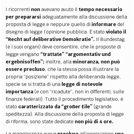
I ricorrenti
non
avevano avuto il
tempo necessario
per prepararsi
adeguatamente alla discussione della
proposta di legge e neppure quello di
informare
del
disegno di legge l’opinione pubblica. È stato
violato il
“Recht auf deliberative Demokratie”.
Il Bundestag
(e i suoi organi) deve consentire, che le proposte di
legge vengano
“trattate” “argomentativ und
ergebnisoffen”;
inoltre, alla
minoranza, non può
essere precluso
, che la stessa possa illustrare la
propria “posizione” rispetto alla deliberanda legge,
specie se si tratta di una
legge di notevole
importanza
(e con “ricadute”, non in differenti, sulle
finanze federali). Tutto il procedimento legislativo, è
stato
caratterizzato da “großer Eile”
(grande
speditezza). Alla discussione della proposta di legge
di riforma, sono state dedicate
non più di 4 ore.
La maggioranza aveva
precluso
all’opposizione
una