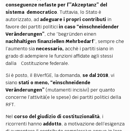
conseguenze nefaste per l’”Akzeptanz” del
sistema democratico
. Tuttavia, lo Stato è
autorizzato, ad
adeguare i propri contributi
in
favore dei partiti politici
in caso “einschneidender
Veränderungen”
, che “begründen einen
nachhaltigen finanziellen Mehrbedarf
”, sempre che
l’aumento sia
necessario,
acchè i partiti siano in
grado di adempiere le funzioni affidate agli stessi
dalla Costituzione federale.
Si è posto, il BVerfGE, la domanda,
se dal 2018
, vi
siano
stati o meno, “einschneidende
Veränderungen”
(mutamenti incisivi) per quanto
concerne l’attività(e le spese) dei partiti politici della
RFT.
Nel
corso del giudizio di costituzionalità
, i
ricorrenti hanno
addotto
, a motivazione dell’esigenza