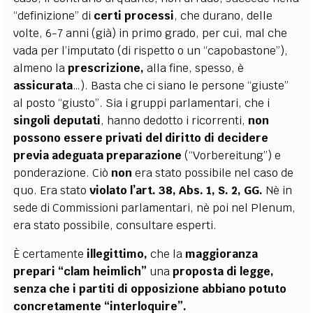
“definizione” di
certi processi
, che durano, delle
volte, 6-7 anni (già) in primo grado, per cui, mal che
vada per l’imputato (di rispetto o un “capobastone”),
almeno la
prescrizione,
alla fine, spesso, è
assicurata
…). Basta che ci siano le persone “giuste”
al posto “giusto”. Sia i gruppi parlamentari, che i
singoli deputati
, hanno dedotto i ricorrenti,
non
possono
essere privati del diritto di decidere
previa adeguata preparazione
(“Vorbereitung”) e
ponderazione. Ciò
non
era stato possibile nel caso de
quo. Era stato
violato l’art. 38, Abs. 1, S. 2, GG.
Nè in
sede di Commissioni parlamentari, nè poi nel Plenum,
era stato possibile, consultare esperti.
È certamente
illegittimo,
che la
maggioranza
prepari “clam heimlich”
una
proposta di legge,
senza che i partiti di opposizione abbiano potuto
concretamente “interloquire”.