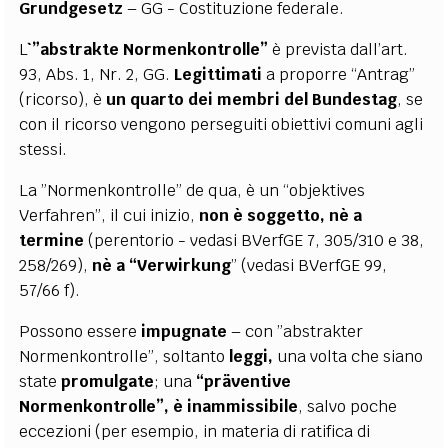
Grundgesetz
– GG - Costituzione federale.
L
`”abstrakte Normenkontrolle”
è prevista dall’art.
93, Abs. 1, Nr. 2, GG.
Legittimati
a proporre “Antrag”
(ricorso), è
un quarto dei membri del Bundestag
, se
con il ricorso vengono perseguiti obiettivi comuni agli
stessi.
La ”Normenkontrolle” de qua, è un “objektives
Verfahren”, il cui inizio,
non è soggetto, nè a
termine
(perentorio - vedasi BVerfGE 7, 305/310 e 38,
258/269),
nè a “Verwirkung
” (vedasi BVerfGE 99,
57/66 f).
Possono essere
impugnate
– con ”abstrakter
Normenkontrolle”, soltanto
leggi,
una volta che siano
state
promulgate
; una
“präventive
Normenkontrolle”, è inammissibile
, salvo poche
eccezioni (per esempio, in materia di ratifica di