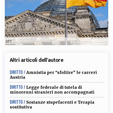
EXTRA
CODICI
RUBRICHE
LIBRI
PROCEEDINGS
PUBBLICITÀ
CONTATTI
SOCIAL MEDIA
RFT
Altri articoli dell'autore
DIRITTO /
Amnistia per “sfoltire” le carceri
Austria
DIRITTO /
Legge federale di tutela di
minorenni stranieri non accompagnati
DIRITTO /
Sostanze stupefacenti e Terapia
sostitutiva