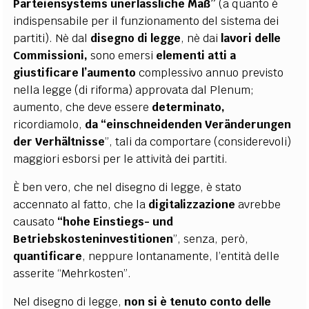
Parteiensystems unerlässliche Maß”
(a quanto è
indispensabile per il funzionamento del sistema dei
partiti). Nè dal
disegno di legge
, nè dai
lavori delle
Commissioni,
sono emersi
elementi atti a
giustificare l’aumento
complessivo annuo previsto
nella legge (di riforma) approvata dal Plenum;
aumento, che deve essere
determinato,
ricordiamolo,
da “einschneidenden Veränderungen
der Verhältnisse
”, tali da comportare (considerevoli)
maggiori esborsi per le attività dei partiti.
È ben vero, che nel disegno di legge, è stato
accennato al fatto, che la
digitalizzazione
avrebbe
causato
“hohe Einstiegs- und
Betriebskosteninvestitionen
”, senza, però,
quantificare
, neppure lontanamente, l’entità delle
asserite “Mehrkosten”.
Nel disegno di legge,
non si è tenuto conto delle