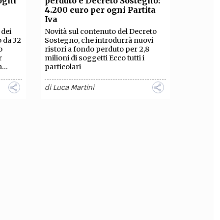
ogni
perduto e Decreto Sostegno:
4.200 euro per ogni Partita
OLLABORA CON NOI
Iva
 dei
Novità sul contenuto del Decreto
o da 32
Sostegno, che introdurrà nuovi
o
ristori a fondo perduto per 2,8
r
milioni di soggetti Ecco tutti i
...
particolari
di
Luca Martini