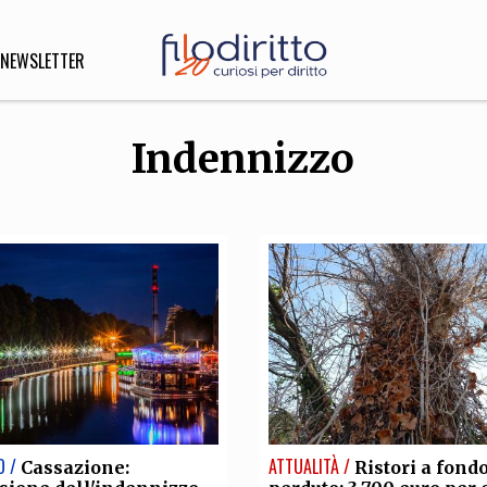
NEWSLETTER
Indennizzo
DIRITTO
lità,
o, Esteri
SOFIA
INNOVAZIONE
che,
Scienze informatiche,
Arte,
ligione
Architettura, Ingegneria
O /
ATTUALITÀ /
Cassazione:
Ristori a fond