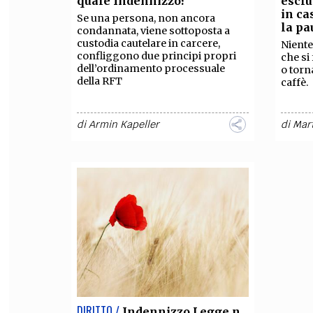
quale Indennizzo?
esclu
in ca
Se una persona, non ancora
FILODIRITTO
RED
la pa
condannata, viene sottoposta a
custodia cautelare in carcere,
Niente
confliggono due principi propri
che si
dell’ordinamento processuale
o torn
della RFT
caffè.
di
Armin Kapeller
di
Mart
DIRITTO /
Indennizzo Legge n.