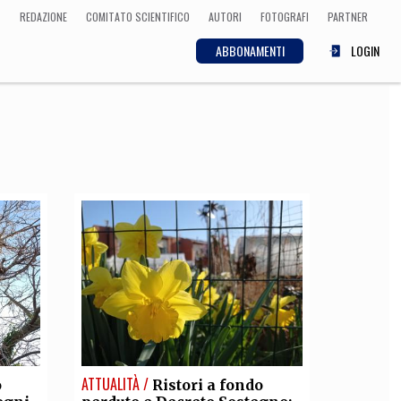
REDAZIONE
COMITATO SCIENTIFICO
AUTORI
FOTOGRAFI
PARTNER
ABBONAMENTI
LOGIN
SCIENZA
ECONOMIA
Matematica, Fisica,
Biologia, Cifrematica,
Medicina
CULTURA
 Cinema, Musica,
Letteratura
ATTUALITÀ /
o
Ristori a fondo