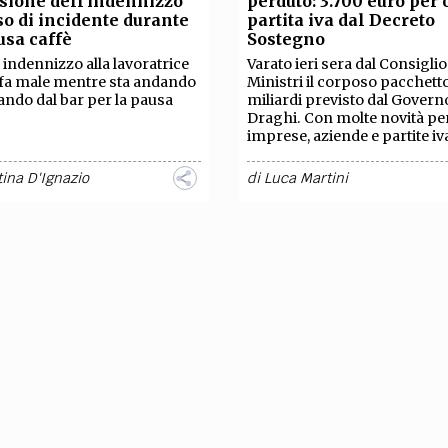
sione dell'indennizzo
perduto: 3.700 euro per 
TEAM
so di incidente durante
partita iva dal Decreto
AZIONE
COMITATO SCIENTIFICO
AUTORI
CURATORI
FOTOGRAFI
PARTNER
C
usa caffè
Sostegno
 indennizzo alla lavoratrice
Varato ieri sera dal Consiglio
 fa male mentre sta andando
Ministri il corposo pacchett
EXTRA
ando dal bar per la pausa
miliardi previsto dal Govern
Draghi. Con molte novità pe
CODICI
RUBRICHE
LIBRI
PROCEEDINGS
PUBBLICITÀ
CONTATTI
imprese, aziende e partite iva
ina D'Ignazio
di
Luca Martini
SOCIAL MEDIA