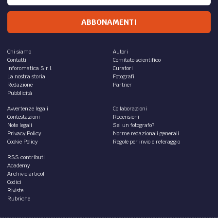
ABBONAMENTI
Chi siamo
Autori
Contatti
Comitato scientifico
Inforomatica S.r.l.
Curatori
La nostra storia
Fotografi
Redazione
Partner
Pubblicità
Avvertenze legali
Collaborazioni
Contestazioni
Recensioni
Note legali
Sei un fotografo?
Privacy Policy
Norme redazionali generali
Cookie Policy
Regole per invio e referaggio
RSS contributi
Academy
Archivio articoli
Codici
Riviste
Rubriche