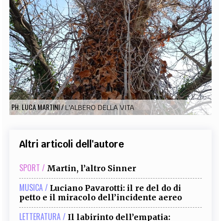
EXTRA
CODICI
RUBRICHE
LIBRI
PROCEEDINGS
PUBBLICITÀ
CONTATTI
SOCIAL MEDIA
PH. LUCA MARTINI
/
L'ALBERO DELLA VITA
Altri articoli dell'autore
SPORT /
Martin, l’altro Sinner
MUSICA /
Luciano Pavarotti: il re del do di
petto e il miracolo dell’incidente aereo
LETTERATURA /
Il labirinto dell’empatia: