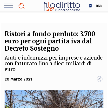
Salta
LOGIN
al
contenuto
DIRITTO
principale
ECONOMIA
SOCIETÀ
Ristori a fondo perduto: 3.700
MEDICINA
euro per ogni partita iva dal
SCIENZA
Decreto Sostegno
STORIA E FILOSOFIA
Aiuti e indennizzi per imprese e aziende
INNOVAZIONE
con fatturato fino a dieci miliardi di
ALTRO
euro
20 Marzo 2021
TEAM
FILODIRITTO
REDAZIONE
COMITATO SCIENTIFICO
AUTORI
CURATORI
FOTOGRAFI
PARTNER
COLLABORA CON NOI