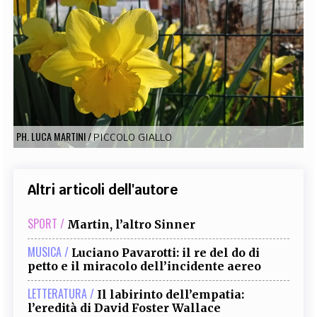
EXTRA
CODICI
RUBRICHE
LIBRI
PROCEEDINGS
PUBBLICITÀ
CONTATTI
SOCIAL MEDIA
PH. LUCA MARTINI
/
PICCOLO GIALLO
Altri articoli dell'autore
SPORT /
Martin, l’altro Sinner
MUSICA /
Luciano Pavarotti: il re del do di
petto e il miracolo dell’incidente aereo
LETTERATURA /
Il labirinto dell’empatia:
l’eredità di David Foster Wallace