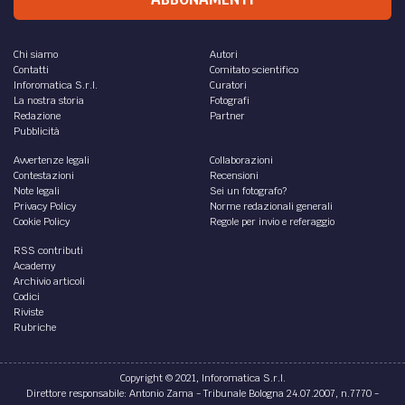
Chi siamo
Autori
Contatti
Comitato scientifico
Inforomatica S.r.l.
Curatori
La nostra storia
Fotografi
Redazione
Partner
Pubblicità
Avvertenze legali
Collaborazioni
Contestazioni
Recensioni
Note legali
Sei un fotografo?
Privacy Policy
Norme redazionali generali
Cookie Policy
Regole per invio e referaggio
RSS contributi
Academy
Archivio articoli
Codici
Riviste
Rubriche
Copyright © 2021, Inforomatica S.r.l.
Direttore responsabile: Antonio Zama - Tribunale Bologna 24.07.2007, n.7770 -