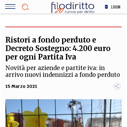
Salta
LOGIN
al
contenuto
DIRITTO
principale
ECONOMIA
SOCIETÀ
Ristori a fondo perduto e
MEDICINA
Decreto Sostegno: 4.200 euro
SCIENZA
per ogni Partita Iva
STORIA E FILOSOFIA
Novità per aziende e partite iva: in
INNOVAZIONE
arrivo nuovi indennizzi a fondo perduto
ALTRO
15 Marzo 2021
TEAM
FILODIRITTO
REDAZIONE
COMITATO SCIENTIFICO
AUTORI
CURATORI
FOTOGRAFI
PARTNER
COLLABORA CON NOI