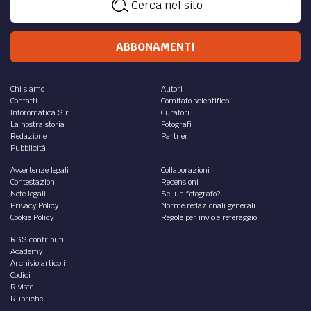
Cerca nel sito
ABBONAMENTI
Chi siamo
Autori
Contatti
Comitato scientifico
Inforomatica S.r.l.
Curatori
La nostra storia
Fotografi
Redazione
Partner
Pubblicità
Avvertenze legali
Collaborazioni
Contestazioni
Recensioni
Note legali
Sei un fotografo?
Privacy Policy
Norme redazionali generali
Cookie Policy
Regole per invio e referaggio
RSS contributi
Academy
Archivio articoli
Codici
Riviste
Rubriche