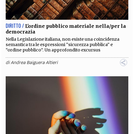
EXTRA
CODICI
RUBRICHE
LIBRI
PROCEEDINGS
PUBBLICITÀ
CONTATTI
DIRITTO /
L'ordine pubblico materiale nella/per la
democrazia
SOCIAL MEDIA
Nella Legislazione italiana, non esiste una coincidenza
semantica tra le espressioni “sicurezza pubblica” e
“ordine pubblico”. Un approfondito excursus
di
Andrea Baiguera Altieri