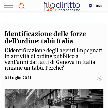
Salta
LOGIN
al
contenuto
DIRITTO
principale
ECONOMIA
SOCIETÀ
Identificazione delle forze
MEDICINA
dell’ordine: tabù Italia
SCIENZA
L’identificazione degli agenti impegnati
STORIA E FILOSOFIA
in attività di ordine pubblico a
INNOVAZIONE
vent'anni dai fatti di Genova in Italia
ALTRO
rimane un tabù. Perchè?
01 Luglio 2021
TEAM
FILODIRITTO
REDAZIONE
COMITATO SCIENTIFICO
AUTORI
CURATORI
FOTOGRAFI
PARTNER
COLLABORA CON NOI