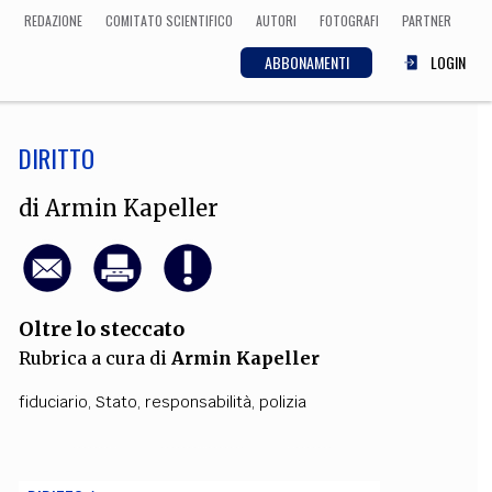
REDAZIONE
COMITATO SCIENTIFICO
AUTORI
FOTOGRAFI
PARTNER
ABBONAMENTI
LOGIN
DIRITTO
SCIENZA
ECONOMIA
Matematica, Fisica,
di
Armin Kapeller
Biologia, Cifrematica,
Medicina
Oltre lo steccato
CULTURA
Rubrica a cura di
Armin Kapeller
 Cinema, Musica,
Letteratura
fiduciario
,
Stato
,
responsabilità
,
polizia