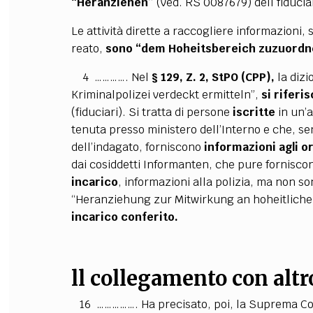
“Heranziehen”
(ved. RS 0087679) dell fiducia
Le attività dirette a raccogliere informazioni
reato,
sono “dem Hoheitsbereich zuzuordn
4 …………. Nel
§ 129, Z. 2, StPO (CPP),
la dizi
Kriminalpolizei verdeckt ermitteln”,
si riferi
(fiduciari). Si tratta di persone
iscritte
in un’
tenuta presso ministero dell’Interno e che, sen
dell’indagato, forniscono
informazioni agli or
dai cosiddetti Informanten, che pure fornisco
incarico
, informazioni alla polizia, ma non so
“Heranziehung zur Mitwirkung an hoheitliche
incarico conferito.
ll collegamento con alt
16 ……………. Ha precisato, poi, la Suprema Cor