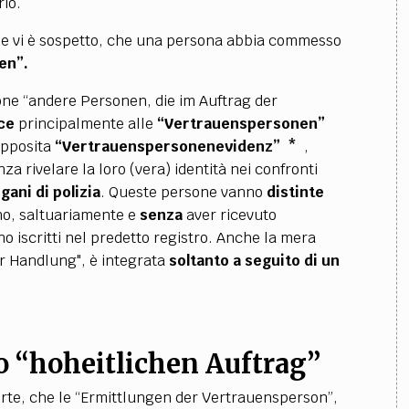
rio.
, se vi è sospetto, che una persona abbia commesso
en”.
one “andere Personen, die im Auftrag der
sce
principalmente alle
“Vertrauenspersonen”
apposita
“Vertrauenspersonenevidenz” *
,
za rivelare la loro (vera) identità nei confronti
gani di polizia
. Queste persone vanno
distinte
no, saltuariamente e
senza
aver ricevuto
no iscritti nel predetto registro. Anche la mera
r Handlung", è integrata
soltanto a seguito di un
ro “hoheitlichen Auftrag”
te, che le “Ermittlungen der Vertrauensperson”,