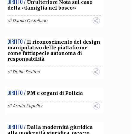
DIRITTO /
Un'ulteriore Nota sul caso
della «famiglia nel bosco»
OLLABORA CON NOI
di
Danilo Castellano
DIRITTO /
Il riconoscimento del design
manipolativo delle piattaforme
come fattispecie autonoma di
responsabilità
di
Duilia Delfino
DIRITTO /
PM e organi di Polizia
di
Armin Kapeller
DIRITTO /
Dalla modernità giuridica
alla modernità giuridica, ovvero