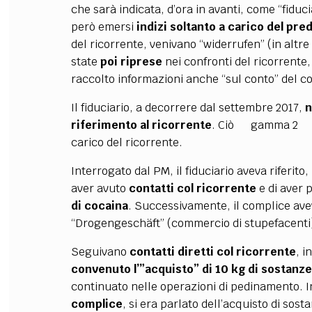
che sarà indicata, d’ora in avanti, come “fiduc
però emersi
indizi soltanto a carico del pr
del ricorrente, venivano “widerrufen” (in altre
state
poi riprese
nei confronti del ricorrente,
raccolto informazioni anche “sul conto” del c
Il fiduciario, a decorrere dal settembre 2017,
n
riferimento al ricorrente
. Ciò gamma 2 nono
carico del ricorrente.
Interrogato dal PM, il fiduciario aveva riferito,
aver avuto
contatti col ricorrente
e di aver p
di cocaina
. Successivamente, il complice aveva
“Drogengeschäft” (commercio di stupefacenti
Seguivano
contatti diretti col ricorrente
, i
convenuto l’”acquisto” di 10 kg di sostanz
continuato nelle operazioni di pedinamento. I
complice
, si era parlato dell’acquisto di sos