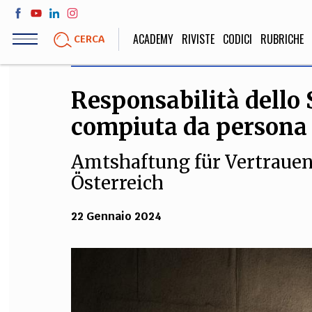
Salta
al
ACADEMY
RIVISTE
CODICI
RUBRICHE
CERCA
contenuto
principale
Responsabilità dello 
LIFE STYLE
SOCIETÀ
compiuta da persona d
Sport, Cucina, Viaggi,
Politica, Attua
Moda
Educazione, Lavor
Amtshaftung für Vertrauen
Österreich
STORIA E FILO
22 Gennaio 2024
Scienze stori
umanistiche, Re