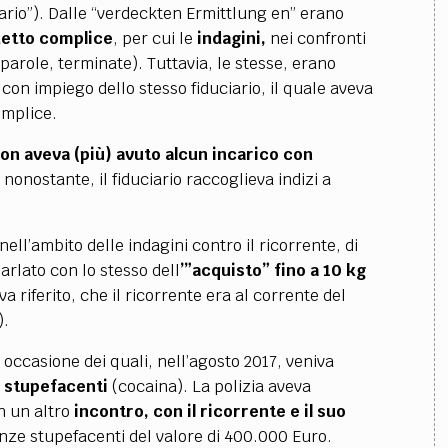
iario”). Dalle “verdeckten Ermittlung en” erano
edetto complice
, per cui le
indagini,
nei confronti
 parole, terminate). Tuttavia, le stesse, erano
 con impiego dello stesso fiduciario, il quale aveva
omplice.
on aveva (più) avuto alcun incarico con
stante, il fiduciario raccoglieva indizi a
 nell’ambito delle indagini contro il ricorrente, di
arlato con lo stesso dell
’”acquisto” fino a 10
kg
 riferito, che il ricorrente era al corrente del
).
n occasione dei quali, nell’agosto 2017, veniva
e stupefacenti
(cocaina). La polizia aveva
n un altro
incontro, con il ricorrente e il suo
tanze stupefacenti del valore di 400.000 Euro.