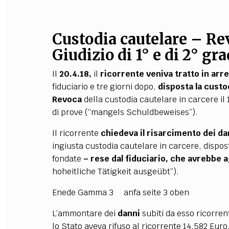
Custodia cautelare – Re
Giudizio di 1° e di 2° gr
Il
20.4.18,
il
ricorrente veniva tratto in arr
fiduciario e tre giorni dopo,
disposta la custo
Revoca
della custodia cautelare in carcere il 
di prove (“mangels Schuldbeweises”).
Il ricorrente
chiedeva il risarcimento dei da
ingiusta custodia cautelare in carcere, dispos
fondate
– rese dal fiduciario, che avrebbe ag
hoheitliche Tätigkeit ausgeübt”).
Enede Gamma 3 anfa seite 3 oben
L’ammontare dei
danni
subiti da esso ricorren
lo Stato aveva rifuso al ricorrente 14.582 Euro