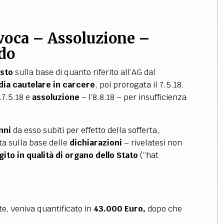
voca – Assoluzione –
ado
esto
sulla base di quanto riferito all’AG dal
dia cautelare in carcere
, poi prorogata il 7.5.18.
17.5.18 e
assoluzione
– l’8.8.18 – per insufficienza
nni
da esso subiti per effetto della sofferta,
ta sulla base delle
dichiarazioni
– rivelatesi non
ito in qualità di organo dello Stato
(“hat
te, veniva quantificato in
43.000 Euro,
dopo che
.