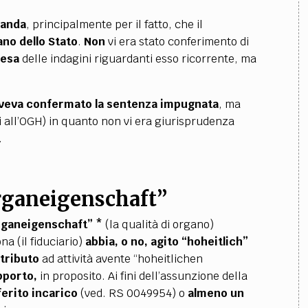
manda
, principalmente per il fatto, che il
no dello Stato
.
Non
vi era stato conferimento di
resa
delle indagini riguardanti esso ricorrente, ma
veva confermato la sentenza impugnata
, ma
 all’OGH) in quanto non vi era giurisprudenza
.
Organeigenschaft”
Organeigenschaft” *
(la qualità di organo)
ona (il fiduciario)
abbia, o no, agito
“hoheitlich”
tributo
ad attività avente “hoheitlichen
pporto,
in proposito. Ai fini dell’assunzione della
erito incarico
(ved. RS 0049954) o
almeno un