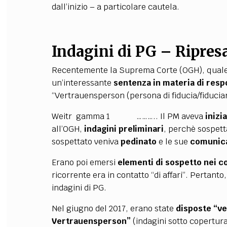
dall’inizio – a particolare cautela.
Indagini di PG – Ripres
Recentemente la Suprema Corte (OGH), quale 
un’interessante
sentenza in materia di respo
“Vertrauensperson (persona di fiducia/fiduciari
Weitr gamma 1 ……….. Il PM aveva
inizi
all’OGH,
indagini preliminari
, perchè sospett
sospettato veniva
pedinato
e le sue
comunica
Erano poi emersi
elementi di sospetto nei co
ricorrente era in contatto “di affari”. Pertan
indagini di PG.
Nel giugno del 2017, erano state
disposte “v
Vertrauensperson”
(indagini sotto copertura