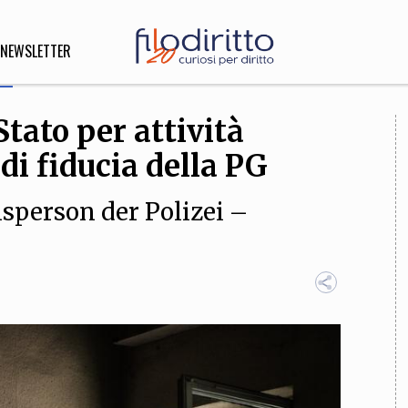
NEWSLETTER
Stato per attività
DIRITTO
i fiducia della PG
lità,
o, Esteri
sperson der Polizei –
SOFIA
INNOVAZIONE
che,
Scienze informatiche,
Arte,
ligione
Architettura, Ingegneria