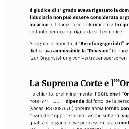
Il giudice di 1° grado aveva rigettato la do
fiduciario non può essere considerato orga
incarico
al fiduciario con riferimento alla
rip
soltanto per quanto riguardava il complice.
A seguito di appello, il
“Berufungsgericht” a
dichiarava
ammissibile la “Revision”
(dinanzi
“zur Organstellung von Vertrauenspersonen”
La Suprema Corte e l’”
Ha chiarito, preliminarmente, l
’OGH, che l’”
nota???? …………
dipende
dal fatto, se la pers
(vedasi RS 0087675) oppure abbia fornito
con
Charakter” oppure fornito, anche soltanto
su
qualità di organo, deve però essere stato
conf