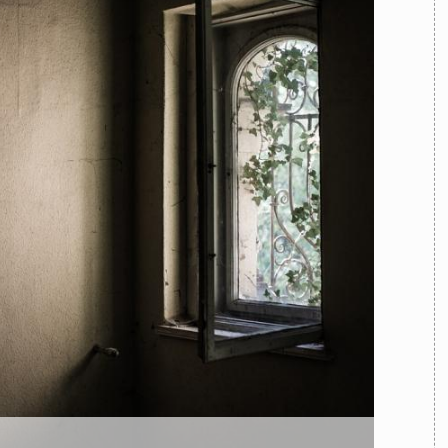
TEAM
AZIONE
COMITATO SCIENTIFICO
AUTORI
CURATORI
FOTOGRAFI
PARTNER
C
EXTRA
CODICI
RUBRICHE
LIBRI
PROCEEDINGS
PUBBLICITÀ
CONTATTI
SOCIAL MEDIA