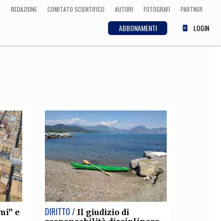
REDAZIONE
COMITATO SCIENTIFICO
AUTORI
FOTOGRAFI
PARTNER
ABBONAMENTI
LOGIN
SCIENZA
ECONOMIA
Matematica, Fisica,
Biologia, Cifrematica,
Medicina
CULTURA
 Cinema, Musica,
Letteratura
DIRITTO /
mi” e
Il giudizio di