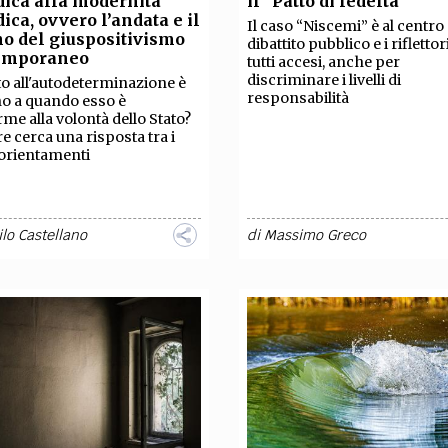
dica alla modernità
il “Patto di fedeltà”
TEAM
dica, ovvero l’andata e il
Il caso “Niscemi” è al centro 
AZIONE
COMITATO SCIENTIFICO
AUTORI
CURATORI
FOTOGRAFI
PARTNER
C
no del giuspositivismo
dibattito pubblico e i rifletto
emporaneo
tutti accesi, anche per
discriminare i livelli di
itto all'autodeterminazione è
EXTRA
responsabilità
ino a quando esso è
me alla volontà dello Stato?
CODICI
RUBRICHE
LIBRI
PROCEEDINGS
PUBBLICITÀ
CONTATTI
re cerca una risposta tra i
orientamenti
SOCIAL MEDIA
lo Castellano
di
Massimo Greco