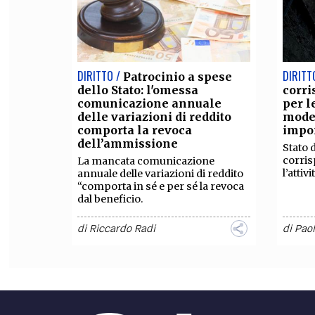
DIRITTO /
DIRITT
Patrocinio a spese
dello Stato: l'omessa
corr
comunicazione annuale
per le
delle variazioni di reddito
mode
comporta la revoca
impon
dell’ammissione
Stato 
corris
La mancata comunicazione
l’attiv
annuale delle variazioni di reddito
“comporta in sé e per sé la revoca
dal beneficio.
di
Riccardo Radi
di
Paol
ECONOMIA /
DIRITT
La pandemia
burocratica che fiacca
dello
l’economia
pena