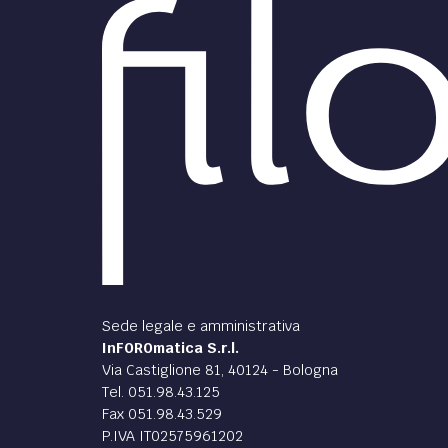
all’
Due milioni e settecentomila
giovani italiani risulta inoccupato,
​​​​​​​P
e l’81% di tutti i non adulti italiani
dinie
non si vede riconosciuto per i suoi
basars
meriti.
preced
di
Ranieri Razzante
di
Ric
LAVORO /
DIRITT
Muda… sì ma io?
dello
Muda significa attività inutili,
decre
sprechi e tutto ciò che non è
dife
funzionale all’ottenimento efficace
e, soprattutto, efficiente di un
In tem
risultato.
Stato,
compor
di pag
di
Alfredo Biffi
di
Ric