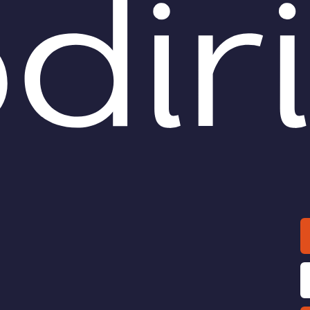
Una riflessione sull'importa
ammissione
delle imprese in Italia e sulla
situazione economica e fisca
atrocinio a spese dello Stato: il
nostro Paese: se le imprese
go all’ammissione non può
chiudono, chiude l'Italia?
i sul mero richiamo dei
enti penali.
cardo Radi
di
Angelo Lucarella
O /
ECONOMIA /
Patrocinio a spese
L’uomo contro 
 Stato e revoca del
Stato di Herbert Spence
to di liquidazione al
Oggi il liberalismo deve
nsore
combattere l'autorità assolut
parlamenti.
a di patrocinio a spese dello
 la revoca del beneficio non
ta l'inefficacia del decreto
amento del difensore.
cardo Radi
di
Guglielmo Piombini