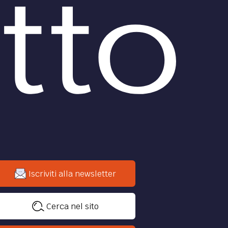
nuovo anno nel “colonnino” di
nza
quarantadue anni fa: quando lo
Stato viene superato dal privato.
le del
di
Piero Buscaroli
POLITICA /
lo
Lo stato
r
d’emergenza non serve più
Ormai lo stato pianifica la nostra
a dei
vita dall’alto: i governanti possono
già fare quello che vogliono.
di
Carlo Lottieri