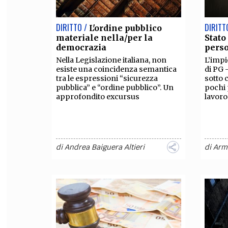
DIRITTO /
DIRITT
L'ordine pubblico
materiale nella/per la
Stato
democrazia
perso
Nella Legislazione italiana, non
L’impi
esiste una coincidenza semantica
di PG 
tra le espressioni “sicurezza
sotto 
pubblica” e “ordine pubblico”. Un
pochi 
approfondito excursus
lavor
di
Andrea Baiguera Altieri
di
Arm