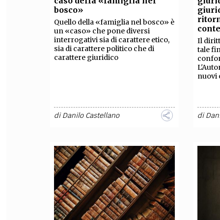
caso della «famiglia nel
giuri
bosco»
giuri
FILODIRITTO
RED
ritor
Quello della «famiglia nel bosco» è
cont
un «caso» che pone diversi
interrogativi sia di carattere etico,
Il dir
sia di carattere politico che di
tale f
carattere giuridico
confor
L'Auto
nuovi 
di
Danilo Castellano
di
Dani