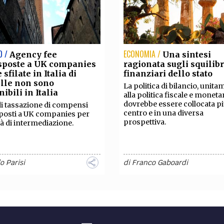
O /
ECONOMIA /
Agency fee
Una sintesi
isposte a UK companies
ragionata sugli squilibr
 sfilate in Italia di
finanziari dello stato
lle non sono
La politica di bilancio, unit
ibili in Italia
alla politica fiscale e monetar
dovrebbe essere collocata pi
di tassazione di compensi
centro e in una diversa
posti a UK companies per
prospettiva.
ità di intermediazione.
o Parisi
di
Franco Gaboardi
O /
ECONOMIA /
Patrocinio a spese
Se le imprese
 Stato: i precedenti
chiudono, chiude l’Itali
li non ostano