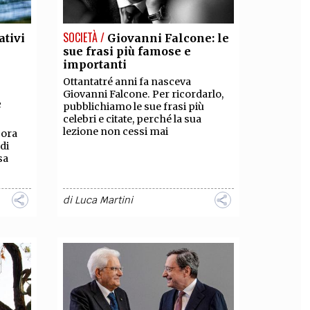
SOCIETÀ /
ativi
Giovanni Falcone: le
sue frasi più famose e
importanti
Ottantatré anni fa nasceva
Giovanni Falcone. Per ricordarlo,
e
pubblichiamo le sue frasi più
celebri e citate, perché la sua
lezione non cessi mai
cora
di
sa
di
Luca Martini