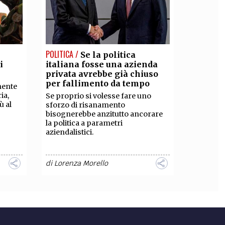
POLITICA /
Se la politica
i
italiana fosse una azienda
privata avrebbe già chiuso
per fallimento da tempo
amente
ia,
Se proprio si volesse fare uno
ù al
sforzo di risanamento
bisognerebbe anzitutto ancorare
la politica a parametri
aziendalistici.
di
Lorenza Morello
SOCIETÀ /
Privato mio
a
Così Piero Buscaroli iniziava il