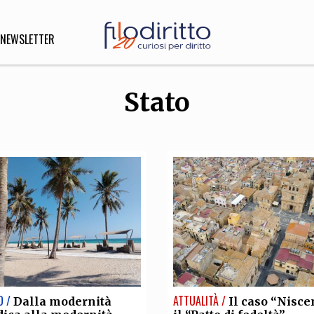
NEWSLETTER
Stato
DIRITTO
lità,
o, Esteri
SOFIA
INNOVAZIONE
che,
Scienze informatiche,
Arte,
ligione
Architettura, Ingegneria
O /
ATTUALITÀ /
Dalla modernità
Il caso “Nisce