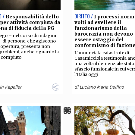
O /
DIRITTO /
Responsabilità dello
I processi norm
 per attività compiuta da
volti ad evellere il
na di fiducia della PG
funzionarismo della
burocrazia non devono
ego – nel corso di indagini
essere ostaggio del
– di persone, che agiscono
conformismo di fazion
copertura, presenta non
problemi, anche riguardo la
L’annunciata catastrofe di
o compiuto
Casamicciola testimonia an
una volta il demenziale stato 
sfascio funzionale in cui ver
l’Italia oggi
in Kapeller
di
Luciano Maria Delfino