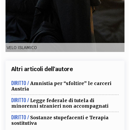
EXTRA
CODICI
RUBRICHE
LIBRI
PROCEEDINGS
PUBBLICITÀ
CONTATTI
SOCIAL MEDIA
VELO ISLAMICO
Altri articoli dell'autore
DIRITTO /
Amnistia per “sfoltire” le carceri
Austria
DIRITTO /
Legge federale di tutela di
minorenni stranieri non accompagnati
DIRITTO /
Sostanze stupefacenti e Terapia
sostitutiva