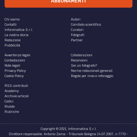
ABBONAMENTI
Chi siamo
Autori
Contatti
Comitato scientifico
Inforomatica S.r.l.
Curatori
La nostra storia
Fotografi
Redazione
Partner
Pubblicità
Avvertenze legali
Collaborazioni
Contestazioni
Recensioni
Note legali
Sei un fotografo?
Privacy Policy
Norme redazionali generali
Cookie Policy
Regole per invio e referaggio
RSS contributi
Academy
Archivio articoli
Codici
Riviste
Rubriche
Copyright © 2021, Inforomatica S.r.l.
Direttore responsabile: Antonio Zama - Tribunale Bologna 24.07.2007, n.7770 -