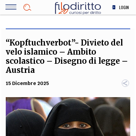
Salta
LOGIN
al
contenuto
DIRITTO
principale
ECONOMIA
SOCIETÀ
“Kopftuchverbot”- Divieto del
MEDICINA
velo islamico – Ambito
SCIENZA
scolastico – Disegno di legge –
STORIA E FILOSOFIA
Austria
INNOVAZIONE
15 Dicembre 2025
ALTRO
TEAM
FILODIRITTO
REDAZIONE
COMITATO SCIENTIFICO
AUTORI
CURATORI
FOTOGRAFI
PARTNER
COLLABORA CON NOI