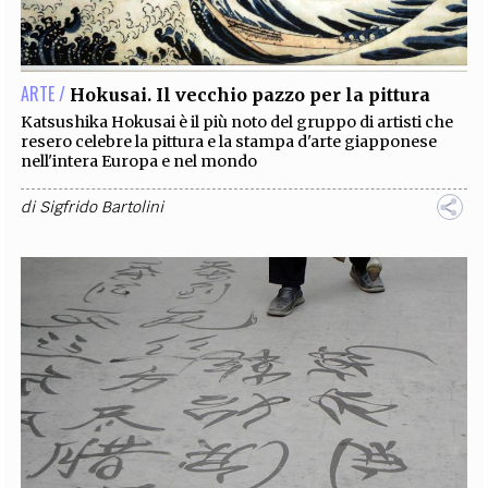
EXTRA
CODICI
RUBRICHE
LIBRI
PROCEEDINGS
PUBBLICITÀ
CONTATTI
ARTE /
Hokusai. Il vecchio pazzo per la pittura
SOCIAL MEDIA
Katsushika Hokusai è il più noto del gruppo di artisti che
resero celebre la pittura e la stampa d'arte giapponese
nell'intera Europa e nel mondo
di
Sigfrido Bartolini