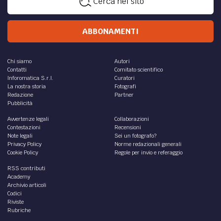
Cerca nel sito
ABBONAMENTI
Chi siamo
Autori
Contatti
Comitato scientifico
Inforomatica S.r.l.
Curatori
La nostra storia
Fotografi
Redazione
Partner
Pubblicità
Avvertenze legali
Collaborazioni
Contestazioni
Recensioni
Note legali
Sei un fotografo?
Privacy Policy
Norme redazionali generali
Cookie Policy
Regole per invio e referaggio
RSS contributi
Academy
Archivio articoli
Codici
Riviste
Rubriche