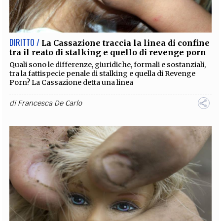
EXTRA
CODICI
RUBRICHE
LIBRI
PROCEEDINGS
PUBBLICITÀ
CONTATTI
DIRITTO /
La Cassazione traccia la linea di confine
tra il reato di stalking e quello di revenge porn
SOCIAL MEDIA
Quali sono le differenze, giuridiche, formali e sostanziali,
tra la fattispecie penale di stalking e quella di Revenge
Porn? La Cassazione detta una linea
di
Francesca De Carlo