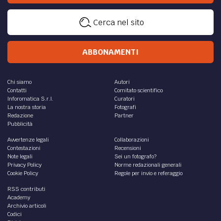
Cerca nel sito
ABBONAMENTI
Chi siamo
Autori
Contatti
Comitato scientifico
Inforomatica S.r.l.
Curatori
La nostra storia
Fotografi
Redazione
Partner
Pubblicità
Avvertenze legali
Collaborazioni
Contestazioni
Recensioni
Note legali
Sei un fotografo?
Privacy Policy
Norme redazionali generali
Cookie Policy
Regole per invio e referaggio
RSS contributi
Academy
Archivio articoli
Codici