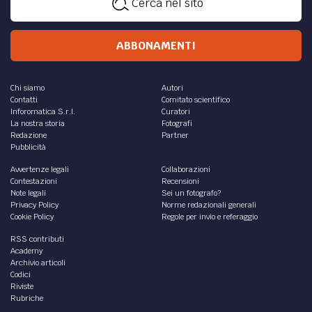
Cerca nel sito
ABBONAMENTI
Chi siamo
Autori
Contatti
Comitato scientifico
Inforomatica S.r.l.
Curatori
La nostra storia
Fotografi
Redazione
Partner
Pubblicità
Avvertenze legali
Collaborazioni
Contestazioni
Recensioni
Note legali
Sei un fotografo?
Privacy Policy
Norme redazionali generali
Cookie Policy
Regole per invio e referaggio
RSS contributi
Academy
Archivio articoli
Codici
Riviste
Rubriche