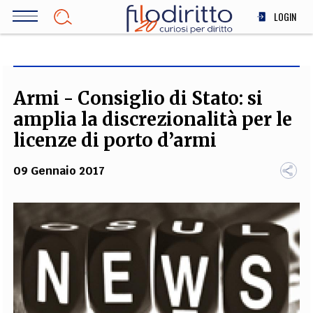
Salta
LOGIN
al
contenuto
DIRITTO
principale
ECONOMIA
SOCIETÀ
Armi - Consiglio di Stato: si
MEDICINA
amplia la discrezionalità per le
SCIENZA
licenze di porto d’armi
STORIA E FILOSOFIA
09 Gennaio 2017
INNOVAZIONE
ALTRO
TEAM
FILODIRITTO
REDAZIONE
COMITATO SCIENTIFICO
AUTORI
CURATORI
FOTOGRAFI
PARTNER
COLLABORA CON NOI