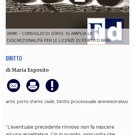
EXTRA
CODICI
RUBRICHE
LIBRI
PROCEEDINGS
PUBBLICITÀ
CONTATTI
ARMI - CONSIGLIO DI STATO: SI AMPLIA LA
SOCIAL MEDIA
DISCREZIONALITÀ PER LE LICENZE DI PORTO D’ARMI
DIRITTO
di
Maria Esposito
armi
,
porto d'armi
,
civile
,
Diritto processuale amministrativo
“L’eventuale precedente rinnovo non fa nascere
alcuna aspettativa. Ciò in quanto, ogni volta che