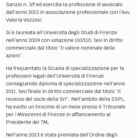
Sanzio n. 3/f ed esercita la professione di avvocato
EXTRA
dall’anno 2013 in associazione professionale con l’Avv.
CODICI
RUBRICHE
LIBRI
PROCEEDINGS
PUBBLICITÀ
CONTATTI
Valeria Vezzosi.
Si è laureata all’Università degli Studi di Firenze
SOCIAL MEDIA
nell’anno 2009 con votazione 110/110, tesi in diritto
commerciale dal titolo “Il valore nominale delle
azioni”.
Ha frequentato la Scuola di specializzazione per le
professioni legali dell’Università di Firenze
conseguendo diploma di specializzazione nell’anno
2011, tesi finale in diritto commerciale dal titolo “Il
recesso del socio della Srl”. Nell’ambito della SSPL,
ha svolto un tirocinio di un mese presso il Tribunale
per i Minorenni di Firenze in affiancamento al
Presidente del TM
.
Nell’anno 2013 è stata premiata dall’Ordine degli