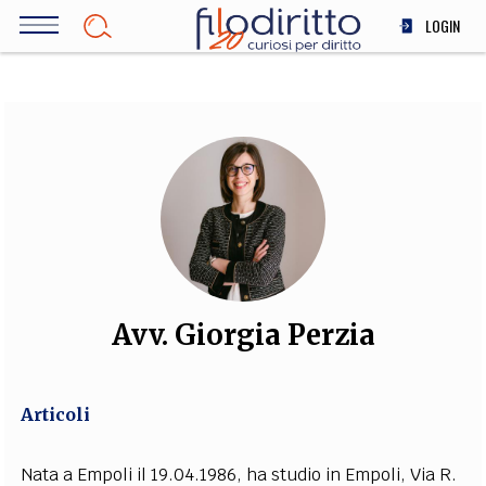
Salta
LOGIN
al
contenuto
DIRITTO
principale
ECONOMIA
SOCIETÀ
MEDICINA
SCIENZA
STORIA E FILOSOFIA
INNOVAZIONE
ALTRO
Avv. Giorgia Perzia
TEAM
Articoli
FILODIRITTO
REDAZIONE
COMITATO SCIENTIFICO
AUTORI
CURATORI
FOTOGRAFI
PARTNER
COLLABORA CON NOI
Nata a Empoli il 19.04.1986, ha studio in Empoli, Via R.