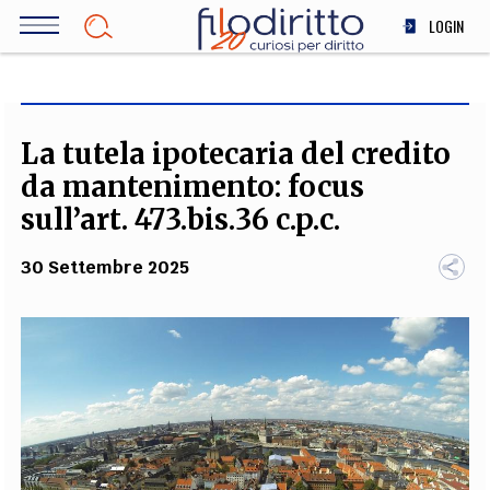
Salta
LOGIN
al
contenuto
DIRITTO
principale
ECONOMIA
SOCIETÀ
La tutela ipotecaria del credito
MEDICINA
da mantenimento: focus
SCIENZA
sull’art. 473.bis.36 c.p.c.
STORIA E FILOSOFIA
30 Settembre 2025
INNOVAZIONE
ALTRO
TEAM
FILODIRITTO
REDAZIONE
COMITATO SCIENTIFICO
AUTORI
CURATORI
FOTOGRAFI
PARTNER
COLLABORA CON NOI