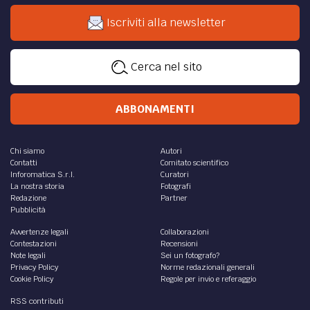
Iscriviti alla newsletter
Cerca nel sito
ABBONAMENTI
Chi siamo
Autori
Contatti
Comitato scientifico
Inforomatica S.r.l.
Curatori
La nostra storia
Fotografi
Redazione
Partner
Pubblicità
Avvertenze legali
Collaborazioni
Contestazioni
Recensioni
Note legali
Sei un fotografo?
Privacy Policy
Norme redazionali generali
Cookie Policy
Regole per invio e referaggio
RSS contributi