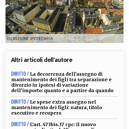
EXTRA
CODICI
RUBRICHE
LIBRI
PROCEEDINGS
PUBBLICITÀ
CONTATTI
SOCIAL MEDIA
ISCRIZIONE IPOTECARIA
Altri articoli dell'autore
DIRITTO /
La decorrenza dell’assegno di
mantenimento dei figli tra separazione e
divorzio in ipotesi di variazione
dell’importo: quanto e a partire da quando
DIRITTO /
Le spese extra assegno nel
mantenimento dei figli: natura, titolo
esecutivo e recupero
DIRITTO /
L’art. 473bis.37 cpc: il nuovo