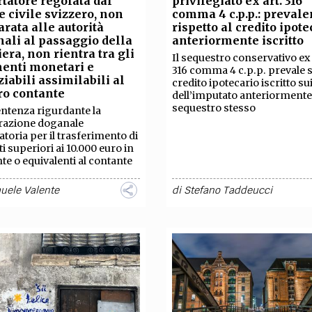
rtatore regolata dal
privilegiato ex art. 316
TEAM
e civile svizzero, non
comma 4 c.p.p.: preval
AZIONE
COMITATO SCIENTIFICO
AUTORI
CURATORI
FOTOGRAFI
PARTNER
C
arata alle autorità
rispetto al credito ipote
ali al passaggio della
anteriormente iscritto
iera, non rientra tra gli
​​​​​​​Il sequestro conservativo ex
EXTRA
enti monetari e
316 comma 4 c.p.p. prevale s
iabili assimilabili al
credito ipotecario iscritto su
CODICI
RUBRICHE
LIBRI
PROCEEDINGS
PUBBLICITÀ
CONTATTI
ro contante
dell’imputato anteriormente
sequestro stesso
ntenza rigurdante la
razione doganale
SOCIAL MEDIA
atoria per il trasferimento di
i superiori ai 10.000 euro in
te o equivalenti al contante
uele Valente
di
Stefano Taddeucci