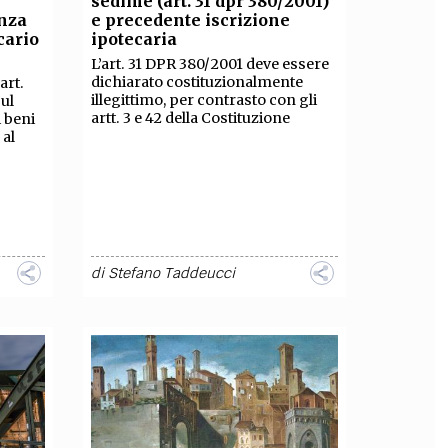
sedime (art. 31 dpr 380/2001)
enza
e precedente iscrizione
OLLABORA CON NOI
cario
ipotecaria
L’art. 31 DPR 380/2001 deve essere
dichiarato costituzionalmente
 art.
illegittimo, per contrasto con gli
ul
artt. 3 e 42 della Costituzione
i beni
 al
di
Stefano Taddeucci