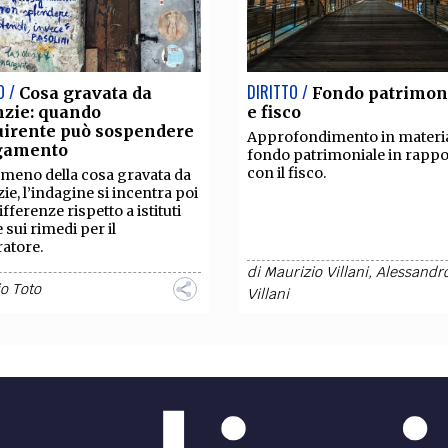
O /
DIRITTO /
Cosa gravata da
Fondo patrimon
nzie: quando
e fisco
uirente può sospendere
Approfondimento in materia
agamento
fondo patrimoniale in rappo
con il fisco.
omeno della cosa gravata da
ie, l’indagine si incentra poi
ifferenze rispetto a istituti
e sui rimedi per il
atore.
di
Maurizio Villani
,
Alessandr
o Toto
Villani