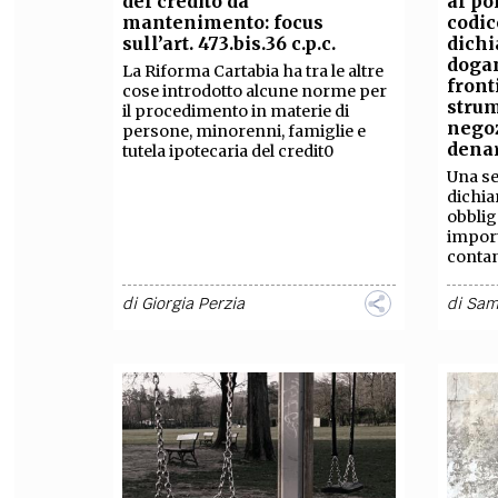
del credito da
al po
mantenimento: focus
codic
FILODIRITTO
RED
sull’art. 473.bis.36 c.p.c.
dichi
dogan
La Riforma Cartabia ha tra le altre
front
cose introdotto alcune norme per
strum
il procedimento in materie di
negoz
persone, minorenni, famiglie e
dena
tutela ipotecaria del credit0
Una se
dichia
obblig
import
contan
di
Giorgia Perzia
di
Sam