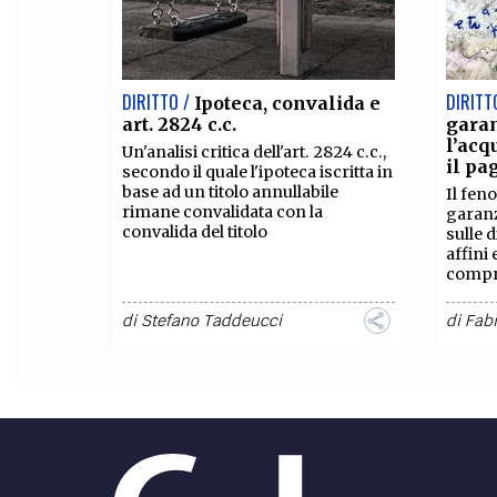
DIRITTO /
DIRITT
Ipoteca, convalida e
art. 2824 c.c.
gara
l’acq
Un'analisi critica dell'art. 2824 c.c.,
il p
secondo il quale l'ipoteca iscritta in
base ad un titolo annullabile
Il fen
rimane convalidata con la
garanz
convalida del titolo
sulle d
affini 
compr
di
Stefano Taddeucci
di
Fabi