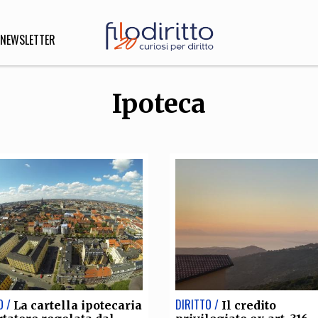
NEWSLETTER
Ipoteca
DIRITTO
lità,
o, Esteri
SOFIA
INNOVAZIONE
che,
Scienze informatiche,
Arte,
ligione
Architettura, Ingegneria
O /
DIRITTO /
La cartella ipotecaria
Il credito