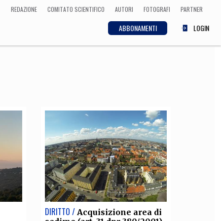
REDAZIONE
COMITATO SCIENTIFICO
AUTORI
FOTOGRAFI
PARTNER
ABBONAMENTI
LOGIN
SCIENZA
ECONOMIA
Matematica, Fisica,
Biologia, Cifrematica,
Medicina
CULTURA
 Cinema, Musica,
Letteratura
DIRITTO /
Acquisizione area di