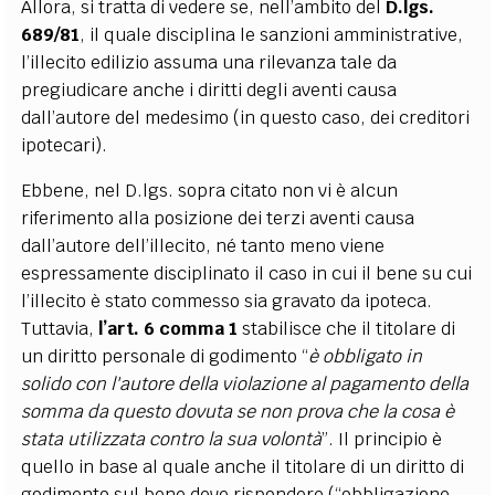
Allora, si tratta di vedere se, nell’ambito del
D.lgs.
689/81
, il quale disciplina le sanzioni amministrative,
l’illecito edilizio assuma una rilevanza tale da
pregiudicare anche i diritti degli aventi causa
dall’autore del medesimo (in questo caso, dei creditori
ipotecari).
Ebbene, nel D.lgs. sopra citato non vi è alcun
riferimento alla posizione dei terzi aventi causa
dall’autore dell’illecito, né tanto meno viene
espressamente disciplinato il caso in cui il bene su cui
l’illecito è stato commesso sia gravato da ipoteca.
Tuttavia,
l’art. 6 comma 1
stabilisce che il titolare di
un diritto personale di godimento “
è obbligato in
solido con l'autore della violazione al pagamento della
somma da questo dovuta se non prova che la cosa è
stata utilizzata contro la sua volontà
”. Il principio è
quello in base al quale anche il titolare di un diritto di
godimento sul bene deve rispondere (“obbligazione