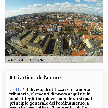
EXTRA
CODICI
RUBRICHE
LIBRI
PROCEEDINGS
PUBBLICITÀ
CONTATTI
SOCIAL MEDIA
ISCRIZIONE IPOTECARIA
Altri articoli dell'autore
DIRITTO /
Il divieto di utilizzare, in ambito
tributario, elementi di prova acquisiti in
modo illegittimo, deve considerarsi quale
principio generale dell'ordinamento, a
prescindere dall'art. 7 quinquies dello