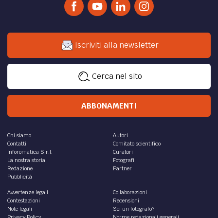
Iscriviti alla newsletter
Cerca nel sito
ABBONAMENTI
Chi siamo
Autori
Contatti
Comitato scientifico
Inforomatica S.r.l.
Curatori
La nostra storia
Fotografi
Redazione
Partner
Pubblicità
Avvertenze legali
Collaborazioni
Contestazioni
Recensioni
Note legali
Sei un fotografo?
Privacy Policy
Norme redazionali generali