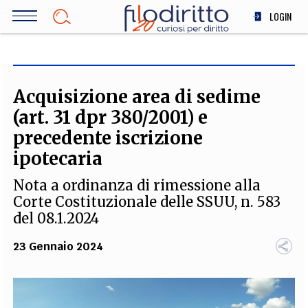
Salta
LOGIN
al
contenuto
DIRITTO
principale
ECONOMIA
SOCIETÀ
Acquisizione area di sedime
MEDICINA
(art. 31 dpr 380/2001) e
SCIENZA
precedente iscrizione
STORIA E FILOSOFIA
ipotecaria
INNOVAZIONE
Nota a ordinanza di rimessione alla
ALTRO
Corte Costituzionale delle SSUU, n. 583
del 08.1.2024
TEAM
23 Gennaio 2024
FILODIRITTO
REDAZIONE
COMITATO SCIENTIFICO
AUTORI
CURATORI
FOTOGRAFI
PARTNER
COLLABORA CON NOI