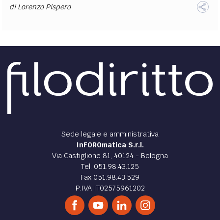
di
Lorenzo Pispero
DIRITTO /
Slalom tra magistratura e politica
Lo scontro tra politica e magistratura non sembra essersi
placato. Breve analisi tra storia, giurisprudenza e attualità,
del rapporto tra giustizia e politica
di
Alessia Albanese
DIRITTO /
Riforma della giustizia tributaria
Rilettura articoli che disciplinano la nomina degli attuali
giudici tributari, oggi nominati su proposta del MEF in
vista della riforma Cartabia.
di
Maurizio Villani
DIRITTO /
Percorsi Penali: Editoriale
Il primo numero speciale della rivista Percorsi penali,
dedicato al vasto disegno riformatore, meglio noto come