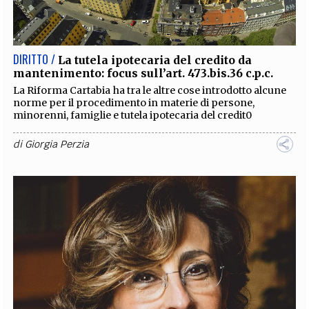
EXTRA
CODICI
RUBRICHE
LIBRI
PROCEEDINGS
PUBBLICITÀ
CONTATTI
DIRITTO /
La tutela ipotecaria del credito da
mantenimento: focus sull’art. 473.bis.36 c.p.c.
SOCIAL MEDIA
La Riforma Cartabia ha tra le altre cose introdotto alcune
norme per il procedimento in materie di persone,
minorenni, famiglie e tutela ipotecaria del credit0
di
Giorgia Perzia