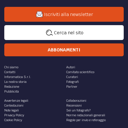
Riforma Cartabia.
di
Vincenzo Giuseppe Giglio
,
Jean-Paule Castagno
POLITICA /
Quale giustizia in questa riforma?
Senza una giustizia che garantisca un diritto veloce ed
economico continueremo sempre a pagare un costo
sociale altissimo.
di
Lorenza Morello
DIRITTO /
Legge Pinto: quanto costa allo Stato
l’irragionevole durata del processo?
Falle procedurali, disorganizzazioni amministrative,
carenza di personale, sono tutti elementi che concorrono
ai ritardi nel giungere a sentenza.
di
Federico Radi