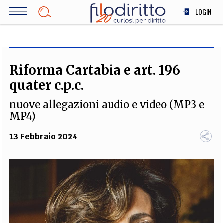
Salta
LOGIN
al
contenuto
DIRITTO
principale
ECONOMIA
SOCIETÀ
Riforma Cartabia e art. 196
MEDICINA
quater c.p.c.
SCIENZA
nuove allegazioni audio e video (MP3 e
STORIA E FILOSOFIA
MP4)
INNOVAZIONE
13 Febbraio 2024
ALTRO
TEAM
FILODIRITTO
REDAZIONE
COMITATO SCIENTIFICO
AUTORI
CURATORI
FOTOGRAFI
PARTNER
COLLABORA CON NOI