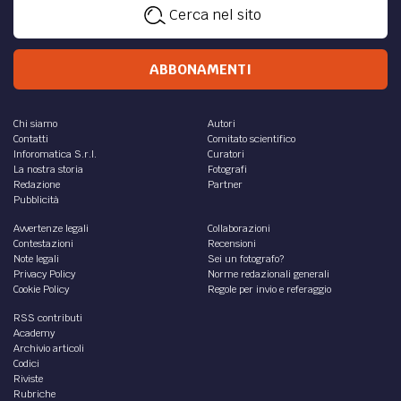
Cerca nel sito
ABBONAMENTI
Chi siamo
Autori
Contatti
Comitato scientifico
Inforomatica S.r.l.
Curatori
La nostra storia
Fotografi
Redazione
Partner
Pubblicità
Avvertenze legali
Collaborazioni
Contestazioni
Recensioni
Note legali
Sei un fotografo?
Privacy Policy
Norme redazionali generali
Cookie Policy
Regole per invio e referaggio
RSS contributi
Academy
Archivio articoli
Codici
Riviste
Rubriche