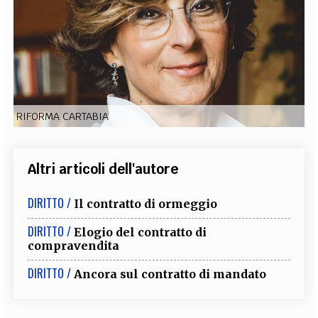
EXTRA
CODICI
RUBRICHE
LIBRI
PROCEEDINGS
PUBBLICITÀ
CONTATTI
SOCIAL MEDIA
RIFORMA CARTABIA
Altri articoli dell'autore
DIRITTO /
Il contratto di ormeggio
DIRITTO /
Elogio del contratto di
compravendita
DIRITTO /
Ancora sul contratto di mandato