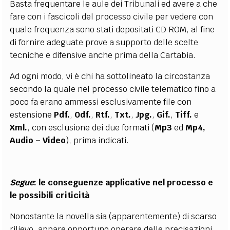
Basta frequentare le aule dei Tribunali ed avere a che
fare con i fascicoli del processo civile per vedere con
quale frequenza sono stati depositati CD ROM, al fine
di fornire adeguate prove a supporto delle scelte
tecniche e difensive anche prima della Cartabia.
Ad ogni modo, vi è chi ha sottolineato la circostanza
secondo la quale nel processo civile telematico fino a
poco fa erano ammessi esclusivamente file con
estensione
Pdf.
,
Odf.
,
Rtf.
,
Txt.
,
Jpg.
,
Gif.
,
Tiff.
e
Xml.
, con esclusione dei due formati (
Mp3
ed
Mp4,
Audio – Video
), prima indicati.
Segue
: le conseguenze applicative nel processo e
le possibili criticità
Nonostante la novella sia (apparentemente) di scarso
rilievo, appare opportuno operare delle precisazioni