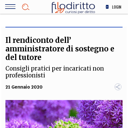
Salta
LOGIN
al
contenuto
DIRITTO
principale
ECONOMIA
SOCIETÀ
Il rendiconto dell’
MEDICINA
amministratore di sostegno e
SCIENZA
del tutore
STORIA E FILOSOFIA
Consigli pratici per incaricati non
INNOVAZIONE
professionisti
ALTRO
21 Gennaio 2020
TEAM
FILODIRITTO
REDAZIONE
COMITATO SCIENTIFICO
AUTORI
CURATORI
FOTOGRAFI
PARTNER
COLLABORA CON NOI