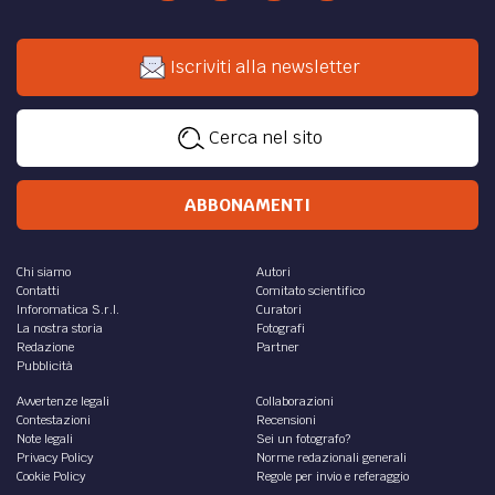
Iscriviti alla newsletter
Cerca nel sito
ABBONAMENTI
Chi siamo
Autori
Contatti
Comitato scientifico
Inforomatica S.r.l.
Curatori
La nostra storia
Fotografi
Redazione
Partner
Pubblicità
Avvertenze legali
Collaborazioni
Contestazioni
Recensioni
Note legali
Sei un fotografo?
Privacy Policy
Norme redazionali generali
Cookie Policy
Regole per invio e referaggio