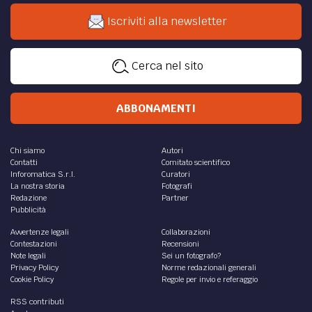
Iscriviti alla newsletter
Cerca nel sito
ABBONAMENTI
Chi siamo
Autori
Contatti
Comitato scientifico
Inforomatica S.r.l.
Curatori
La nostra storia
Fotografi
Redazione
Partner
Pubblicità
Avvertenze legali
Collaborazioni
Contestazioni
Recensioni
Note legali
Sei un fotografo?
Privacy Policy
Norme redazionali generali
Cookie Policy
Regole per invio e referaggio
RSS contributi