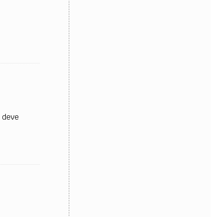
l
e deve