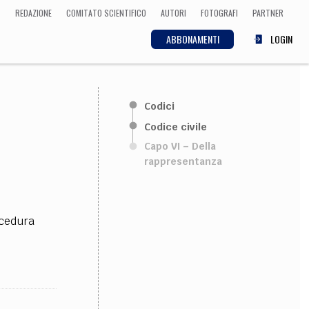
REDAZIONE
COMITATO SCIENTIFICO
AUTORI
FOTOGRAFI
PARTNER
ABBONAMENTI
LOGIN
SCIENZA
Codici
ECONOMIA
Matematica, Fisica,
Codice civile
Biologia, Cifrematica,
Capo VI – Della
Medicina
rappresentanza
CULTURA
ocedura
 Cinema, Musica,
Letteratura