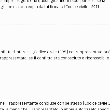
empre esigere che questi giustifichi i suoi poteri e, se la
gliene dia una copia da lui firmata [Codice civile 1397].
nflitto d’interessi [Codice civile 1395] col rappresentato pu
appresentato, se il conflitto era conosciuto o riconoscibile 
 che il rappresentante conclude con se stesso [Codice civile 1
te, a meno che il rappresentato lo abbia autorizzato speci