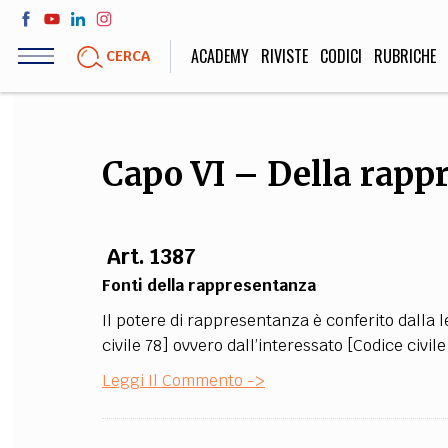
Salta
al
ACADEMY
RIVISTE
CODICI
RUBRICHE
CERCA
contenuto
principale
LIFE STYLE
SOCIETÀ
Capo VI – Della rapp
Sport, Cucina, Viaggi,
Politica, Attua
Moda
Educazione, Lavor
Art. 1387
Fonti della rappresentanza
STORIA E FILO
Il potere di rappresentanza è conferito dalla l
Scienze stori
civile 78] ovvero dall’interessato [Codice civile
umanistiche, Re
Leggi Il Commento ->