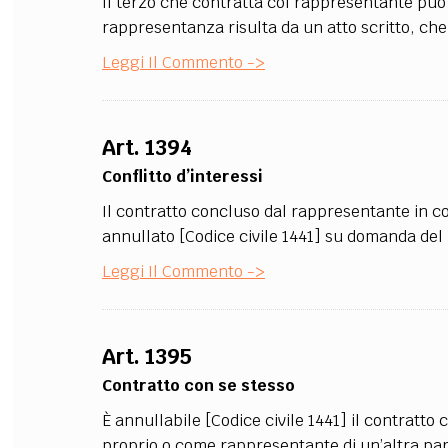
Il terzo che contratta col rappresentante può s
rappresentanza risulta da un atto scritto, che 
Leggi Il Commento ->
Art. 1394
Conflitto d’interessi
Il contratto concluso dal rappresentante in co
annullato [Codice civile 1441] su domanda del r
Leggi Il Commento ->
Art. 1395
Contratto con se stesso
È annullabile [Codice civile 1441] il contratto
proprio o come rappresentante di un’altra par