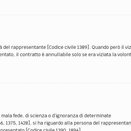
ntà del rappresentante [Codice civile 1389]. Quando però il viz
ato, il contratto è annullabile solo se era viziata la volont
di mala fede, di scienza o d’ignoranza di determinate
66, 1375, 1428], si ha riguardo alla persona del rappresentan
ppresentato [Codice civile 1390, 1894].