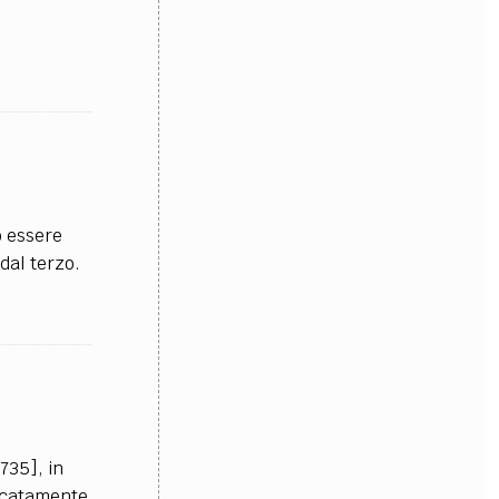
ò essere
dal terzo.
735], in
ficatamente