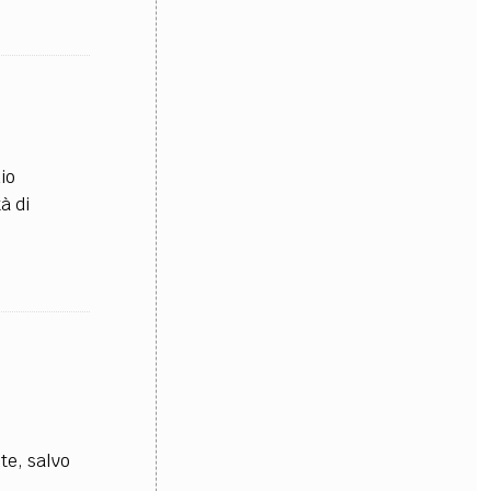
io
à di
te, salvo