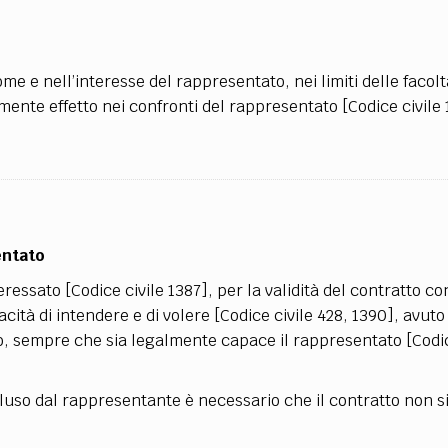
TEAM
AZIONE
COMITATO SCIENTIFICO
AUTORI
CURATORI
FOTOGRAFI
PARTNER
C
e e nell’interesse del rappresentato, nei limiti delle facolt
EXTRA
amente effetto nei confronti del rappresentato [Codice civile 
CODICI
RUBRICHE
LIBRI
PROCEEDINGS
PUBBLICITÀ
CONTATTI
SOCIAL MEDIA
entato
essato [Codice civile 1387], per la validità del contratto co
ità di intendere e di volere [Codice civile 428, 1390], avuto
so, sempre che sia legalmente capace il rappresentato [Codic
cluso dal rappresentante è necessario che il contratto non si