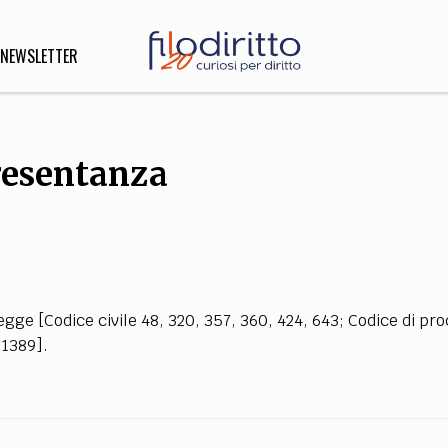
NEWSLETTER
resentanza
DIRITTO
lità,
o, Esteri
SOFIA
INNOVAZIONE
egge [Codice civile 48, 320, 357, 360, 424, 643; Codice di pr
che,
Scienze informatiche,
Arte,
 1389].
ligione
Architettura, Ingegneria