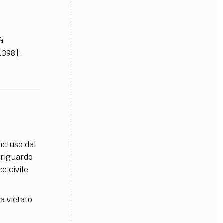
OLLABORA CON NOI
à
1398].
ncluso dal
 riguardo
e civile
a vietato