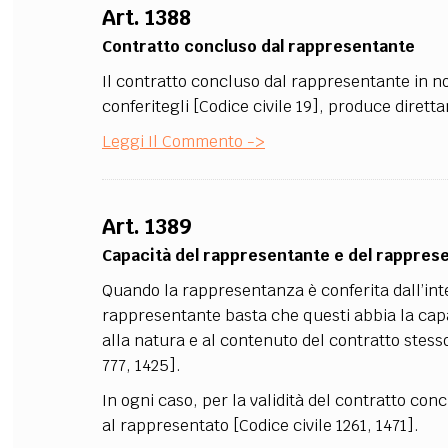
Art. 1388
FILODIRITTO
RED
Contratto concluso dal rappresentante
Il contratto concluso dal rappresentante in nom
conferitegli [Codice civile 19], produce dirett
Leggi Il Commento ->
Art. 1389
Capacità del rappresentante e del rappres
Quando la rappresentanza è conferita dall’inter
rappresentante basta che questi abbia la capac
alla natura e al contenuto del contratto stes
777, 1425].
In ogni caso, per la validità del contratto con
al rappresentato [Codice civile 1261, 1471].