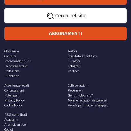
Cerca nel sito
ABBONAMENTI
Chi siamo
Autori
Contatti
Comitato scientifico
Inforomatica S.r.l.
Curatori
La nostra storia
Fotografi
Redazione
Partner
Pubblicità
Avvertenze legali
Collaborazioni
Contestazioni
Recensioni
Note legali
Sei un fotografo?
Privacy Policy
Norme redazionali generali
Cookie Policy
Regole per invio e referaggio
RSS contributi
Academy
Archivio articoli
Codici