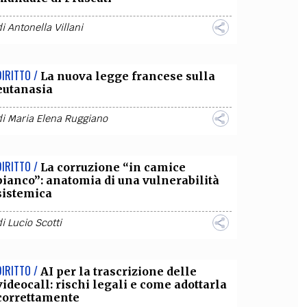
di
Antonella Villani
DIRITTO /
La nuova legge francese sulla
eutanasia
di
Maria Elena Ruggiano
DIRITTO /
La corruzione “in camice
bianco”: anatomia di una vulnerabilità
sistemica
di
Lucio Scotti
DIRITTO /
AI per la trascrizione delle
videocall: rischi legali e come adottarla
correttamente