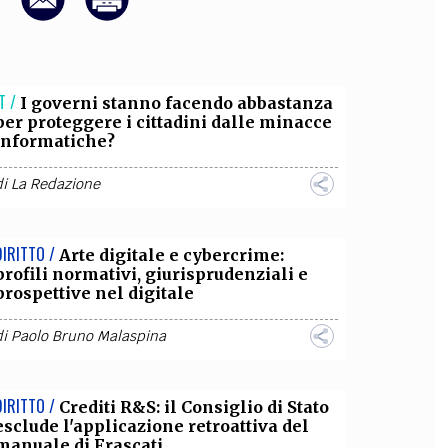
OLLABORA CON NOI
T /
I governi stanno facendo abbastanza
per proteggere i cittadini dalle minacce
informatiche?
di
La Redazione
DIRITTO /
Arte digitale e cybercrime:
profili normativi, giurisprudenziali e
prospettive nel digitale
di
Paolo Bruno Malaspina
DIRITTO /
Crediti R&S: il Consiglio di Stato
esclude l'applicazione retroattiva del
manuale di Frascati