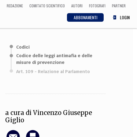
REDAZIONE
COMITATO SCIENTIFICO
AUTORI
FOTOGRAFI
PARTNER
ABBONAMENTI
LOGIN
SCIENZA
Codici
ECONOMIA
Matematica, Fisica,
Codice delle leggi antimafia e delle
Biologia, Cifrematica,
misure di prevenzione
Medicina
Art. 109 - Relazione al Parlamento
CULTURA
 Cinema, Musica,
Letteratura
a cura di
Vincenzo Giuseppe
Giglio