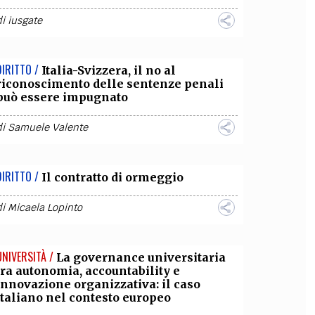
di
iusgate
DIRITTO /
Italia-Svizzera, il no al
riconoscimento delle sentenze penali
può essere impugnato
di
Samuele Valente
DIRITTO /
Il contratto di ormeggio
di
Micaela Lopinto
UNIVERSITÀ /
La governance universitaria
tra autonomia, accountability e
innovazione organizzativa: il caso
italiano nel contesto europeo