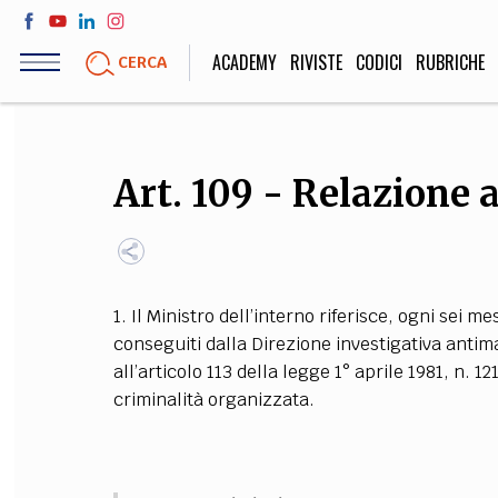
Salta
al
ACADEMY
RIVISTE
CODICI
RUBRICHE
CERCA
contenuto
principale
LIFE STYLE
SOCIETÀ
Art. 109 - Relazione 
Sport, Cucina, Viaggi,
Politica, Attua
Moda
Educazione, Lavor
1. Il Ministro dell’interno riferisce, ogni sei me
STORIA E FILO
conseguiti dalla Direzione investigativa antim
all’articolo 113 della legge 1° aprile 1981, n.
Scienze stori
criminalità organizzata.
umanistiche, Re