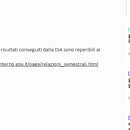
TEAM
AZIONE
COMITATO SCIENTIFICO
AUTORI
CURATORI
FOTOGRAFI
PARTNER
C
EXTRA
I
CODICI
RUBRICHE
LIBRI
PROCEEDINGS
PUBBLICITÀ
CONTATTI
i risultati conseguiti dalla DIA sono reperibili al
SOCIAL MEDIA
.interno.gov.it/page/relazioni_semestrali.html