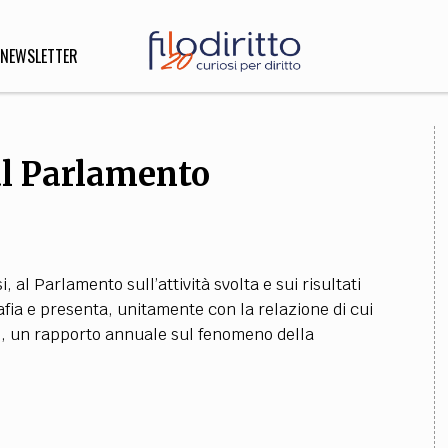
NEWSLETTER
al Parlamento
DIRITTO
lità,
o, Esteri
si, al Parlamento sull’attività svolta e sui risultati
SOFIA
INNOVAZIONE
afia e presenta, unitamente con la relazione di cui
 121, un rapporto annuale sul fenomeno della
che,
Scienze informatiche,
Arte,
ligione
Architettura, Ingegneria