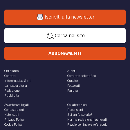
Iscriviti alla newsletter
Cerca nel sito
ABBONAMENTI
Chi siamo
Autori
Contatti
Comitato scientifico
Inforomatica S.r.l.
Curatori
La nostra storia
Fotografi
Redazione
Partner
Pubblicità
Avvertenze legali
Collaborazioni
Contestazioni
Recensioni
Note legali
Sei un fotografo?
Privacy Policy
Norme redazionali generali
Cookie Policy
Regole per invio e referaggio