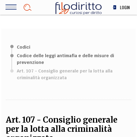
Salta
LOGIN
al
contenuto
DIRITTO
principale
ECONOMIA
SOCIETÀ
Codici
MEDICINA
Codice delle leggi antimafia e delle misure di
SCIENZA
prevenzione
STORIA E FILOSOFIA
Art. 107 - Consiglio generale per la lotta alla
INNOVAZIONE
criminalità organizzata
ALTRO
TEAM
Art. 107 - Consiglio generale
FILODIRITTO
REDAZIONE
COMITATO SCIENTIFICO
AUTORI
CURATORI
FOTOGRAFI
PARTNER
COLLABORA CON NOI
per la lotta alla criminalità