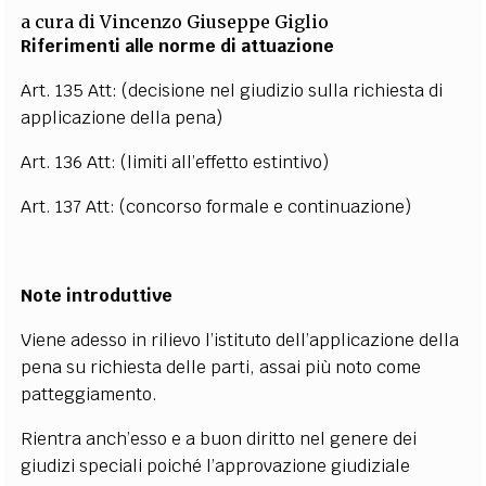
a cura di
Vincenzo Giuseppe Giglio
EXTRA
Riferimenti alle norme di attuazione
CODICI
RUBRICHE
LIBRI
PROCEEDINGS
PUBBLICITÀ
CONTATTI
Art. 135 Att
: (decisione nel giudizio sulla richiesta di
applicazione della pena)
SOCIAL MEDIA
Art. 136 Att
: (limiti all’effetto estintivo)
Art. 137 Att
: (concorso formale e continuazione)
Note introduttive
Viene adesso in rilievo l’istituto dell’applicazione della
pena su richiesta delle parti, assai più noto come
patteggiamento.
Rientra anch’esso e a buon diritto nel genere dei
giudizi speciali poiché l’approvazione giudiziale