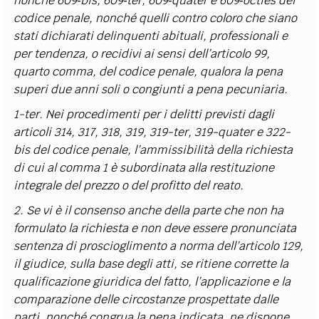
nonché 609
‐
bis, 609
‐
ter, 609
‐
quater e 609
‐
octies del
codice penale, nonché quelli contro coloro che siano
stati dichiarati delinquenti abituali, professionali e
per tendenza, o recidivi ai sensi dell’articolo 99,
quarto comma, del codice penale, qualora la pena
superi due anni soli o congiunti a pena pecuniaria.
1-ter. Nei procedimenti per i delitti previsti dagli
articoli 314, 317, 318, 319, 319-ter, 319-quater e 322-
bis del codice penale, l’ammissibilità della richiesta
di cui al comma 1 è subordinata alla restituzione
integrale del prezzo o del profitto del reato.
2. Se vi è il consenso anche della parte che non ha
formulato la richiesta e non deve essere pronunciata
sentenza di proscioglimento a norma dell’articolo 129,
il giudice, sulla base degli atti, se ritiene corrette la
qualificazione giuridica del fatto, l’applicazione e la
comparazione delle circostanze prospettate dalle
parti, nonché congrua la pena indicata, ne dispone