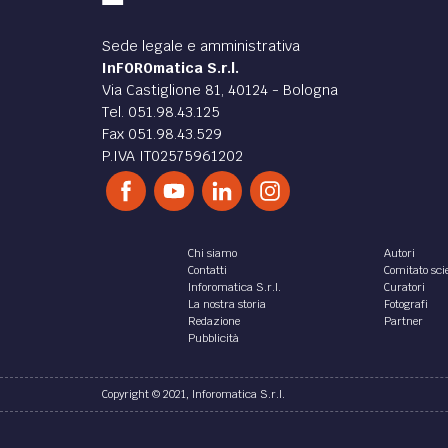
Sede legale e amministrativa
InFOROmatica S.r.l.
Via Castiglione 81, 40124 - Bologna
Tel. 051.98.43.125
Fax 051.98.43.529
P.IVA IT02575961202
Chi siamo
Autori
Contatti
Comitato scie
Inforomatica S.r.l.
Curatori
La nostra storia
Fotografi
Redazione
Partner
Pubblicità
Copyright © 2021, Inforomatica S.r.l.