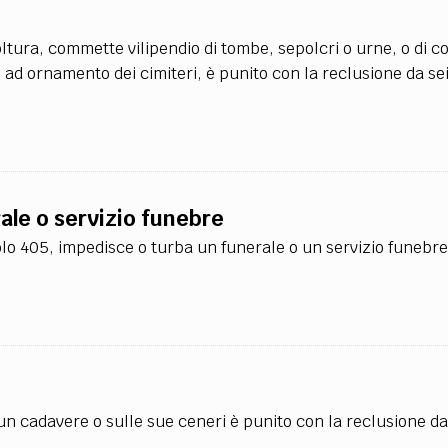
TEAM
AZIONE
COMITATO SCIENTIFICO
AUTORI
CURATORI
FOTOGRAFI
PARTNER
C
poltura, commette vilipendio di tombe, sepolcri o urne, o di c
 o ad ornamento dei cimiteri, è punito con la reclusione da sei
EXTRA
CODICI
RUBRICHE
LIBRI
PROCEEDINGS
PUBBLICITÀ
CONTATTI
SOCIAL MEDIA
ale o servizio funebre
colo 405, impedisce o turba un funerale o un servizio funebre
un cadavere o sulle sue ceneri è punito con la reclusione da