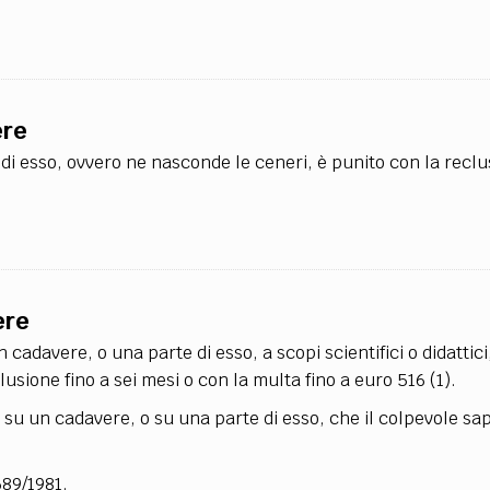
ere
i esso, ovvero ne nasconde le ceneri, è punito con la reclu
ere
adavere, o una parte di esso, a scopi scientifici o didattici,
lusione fino a sei mesi o con la multa fino a euro 516
(1)
.
 su un cadavere, o su una parte di esso, che il colpevole sa
689/1981.