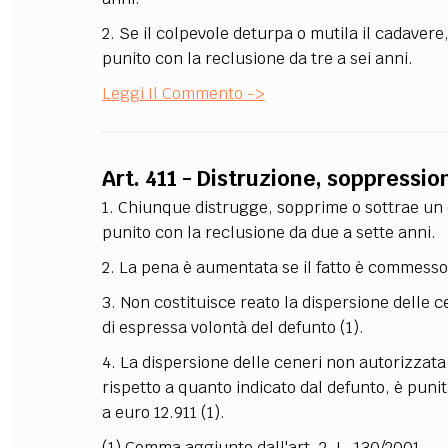
2. Se il colpevole deturpa o mutila il cadavere
punito con la reclusione da tre a sei anni.
Leggi Il Commento ->
Art. 411 - Distruzione, soppressi
1. Chiunque distrugge, sopprime o sottrae un c
punito con la reclusione da due a sette anni.
2. La pena è aumentata se il fatto è commesso in
3. Non costituisce reato la dispersione delle ce
di espressa volontà del defunto
(1)
.
4. La dispersione delle ceneri non autorizzata d
rispetto a quanto indicato dal defunto, è puni
a euro 12.911
(1)
.
(1) Comma aggiunto dall'art. 2, L. 130/2001.