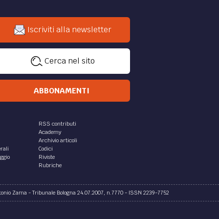
Iscriviti alla newsletter
Cerca nel sito
ABBONAMENTI
RSS contributi
Academy
Archivio articoli
rali
Codici
aggio
Riviste
Rubriche
ntonio Zama - Tribunale Bologna 24.07.2007, n.7770 - ISSN 2239-7752