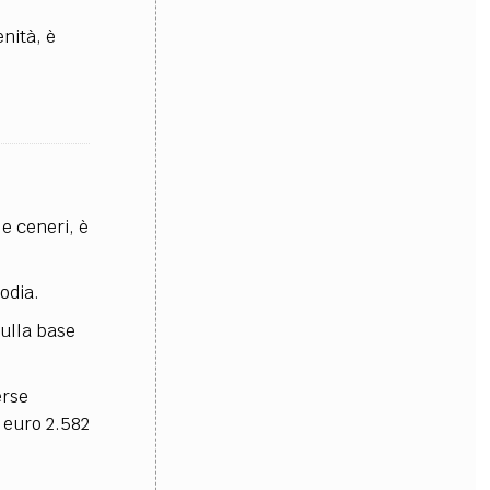
nità, è
e ceneri, è
todia.
sulla base
erse
 euro 2.582