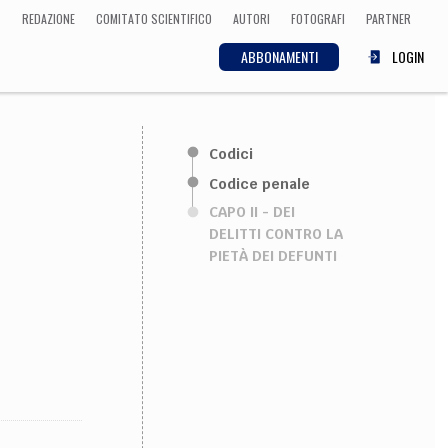
REDAZIONE
COMITATO SCIENTIFICO
AUTORI
FOTOGRAFI
PARTNER
ABBONAMENTI
LOGIN
SCIENZA
Codici
ECONOMIA
Matematica, Fisica,
Codice penale
Biologia, Cifrematica,
CAPO II - DEI
Medicina
DELITTI CONTRO LA
PIETÀ DEI DEFUNTI
CULTURA
 Cinema, Musica,
Letteratura