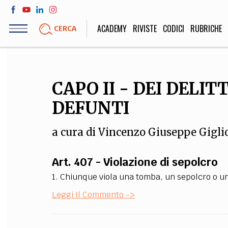
Salta
al
ACADEMY
RIVISTE
CODICI
RUBRICHE
CERCA
contenuto
principale
LIFE STYLE
SOCIETÀ
CAPO II - DEI DELIT
Sport, Cucina, Viaggi,
Politica, Attua
DEFUNTI
Moda
Educazione, Lavor
a cura di
Vincenzo Giuseppe Gigli
STORIA E FILO
Art. 407 - Violazione di sepolcro
Scienze stori
1. Chiunque viola una tomba, un sepolcro o un
umanistiche, Re
Leggi Il Commento ->