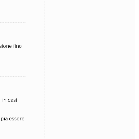
sione fino
 in casi
ppia essere