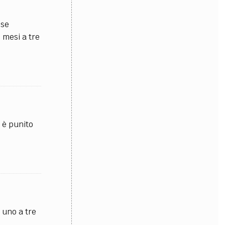
OLLABORA CON NOI
ose
 mesi a tre
 è punito
 uno a tre