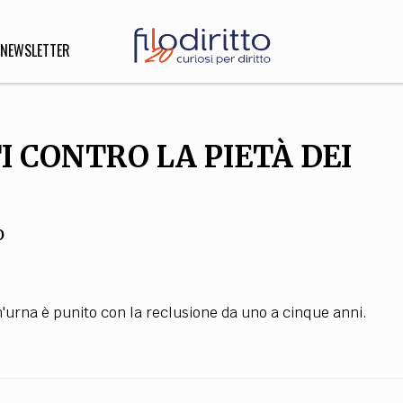
NEWSLETTER
TI CONTRO LA PIETÀ DEI
DIRITTO
lità,
o, Esteri
o
SOFIA
INNOVAZIONE
che,
Scienze informatiche,
Arte,
'urna è punito con la reclusione da uno a cinque anni.
ligione
Architettura, Ingegneria