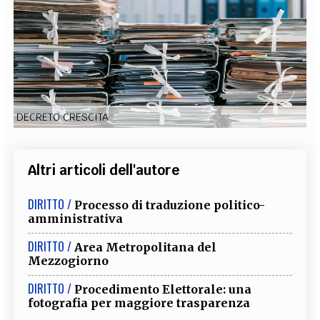
EXTRA
CODICI
RUBRICHE
LIBRI
PROCEEDINGS
PUBBLICITÀ
CONTATTI
SOCIAL MEDIA
DECRETO CRESCITA
Altri articoli dell'autore
DIRITTO /
Processo di traduzione politico-
amministrativa
DIRITTO /
Area Metropolitana del
Mezzogiorno
DIRITTO /
Procedimento Elettorale: una
fotografia per maggiore trasparenza