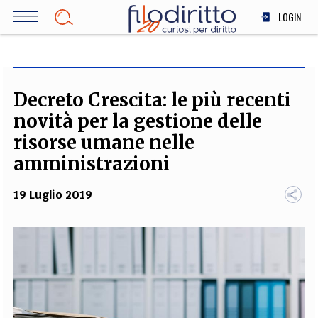
Salta
LOGIN
al
contenuto
DIRITTO
principale
ECONOMIA
SOCIETÀ
Decreto Crescita: le più recenti
MEDICINA
novità per la gestione delle
SCIENZA
risorse umane nelle
STORIA E FILOSOFIA
amministrazioni
INNOVAZIONE
19 Luglio 2019
ALTRO
TEAM
FILODIRITTO
REDAZIONE
COMITATO SCIENTIFICO
AUTORI
CURATORI
FOTOGRAFI
PARTNER
COLLABORA CON NOI