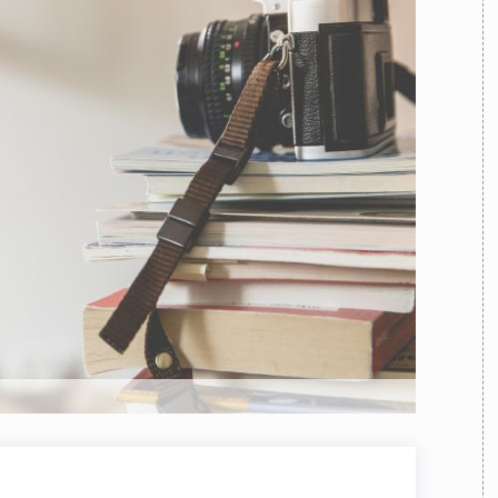
TEAM
AZIONE
COMITATO SCIENTIFICO
AUTORI
CURATORI
FOTOGRAFI
PARTNER
C
EXTRA
CODICI
RUBRICHE
LIBRI
PROCEEDINGS
PUBBLICITÀ
CONTATTI
SOCIAL MEDIA