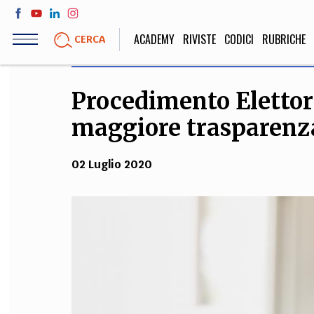
Salta
al
ACADEMY
RIVISTE
CODICI
RUBRICHE
CERCA
contenuto
principale
Procedimento Elettora
LIFE STYLE
SOCIETÀ
maggiore trasparenz
Sport, Cucina, Viaggi,
Politica, Attua
Moda
Educazione, Lavor
02 Luglio 2020
STORIA E FILO
Scienze stori
umanistiche, Re