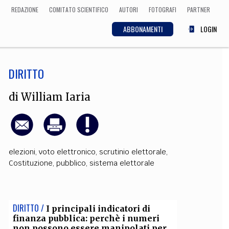
REDAZIONE
COMITATO SCIENTIFICO
AUTORI
FOTOGRAFI
PARTNER
ABBONAMENTI
LOGIN
DIRITTO
SCIENZA
ECONOMIA
Matematica, Fisica,
di
William Iaria
Biologia, Cifrematica,
Medicina
elezioni
,
voto elettronico
,
scrutinio elettorale
,
CULTURA
Costituzione
,
pubblico
,
sistema elettorale
 Cinema, Musica,
Letteratura
DIRITTO /
I principali indicatori di
finanza pubblica: perchè i numeri
non possono essere manipolati per