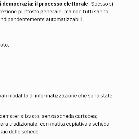
 democrazia: il processo elettorale
. Spesso si
cezione piuttosto generale
,
ma non tutti sanno
si indipendentemente automatizzabili:
voto,
pali modalità di informatizzazione che sono state
è dematerializzato, senza scheda cartacea;
niera tradizionale, con matita copiativa e scheda
ggio delle schede.