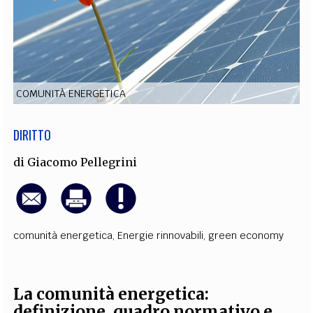
EXTRA
CODICI
RUBRICHE
LIBRI
PROCEEDINGS
PUBBLICITÀ
CONTATTI
SOCIAL MEDIA
COMUNITÀ ENERGETICA
DIRITTO
di
Giacomo Pellegrini
comunità energetica
,
Energie rinnovabili
,
green economy
La comunità energetica:
definizione, quadro normativo e