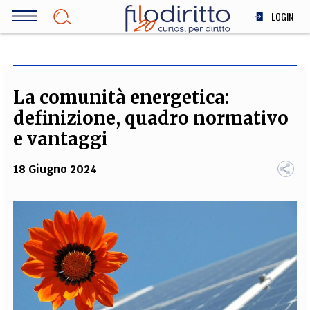
Salta
LOGIN
al
contenuto
DIRITTO
principale
ECONOMIA
SOCIETÀ
La comunità energetica:
MEDICINA
definizione, quadro normativo
SCIENZA
e vantaggi
STORIA E FILOSOFIA
18 Giugno 2024
INNOVAZIONE
ALTRO
TEAM
FILODIRITTO
REDAZIONE
COMITATO SCIENTIFICO
AUTORI
CURATORI
FOTOGRAFI
PARTNER
COLLABORA CON NOI