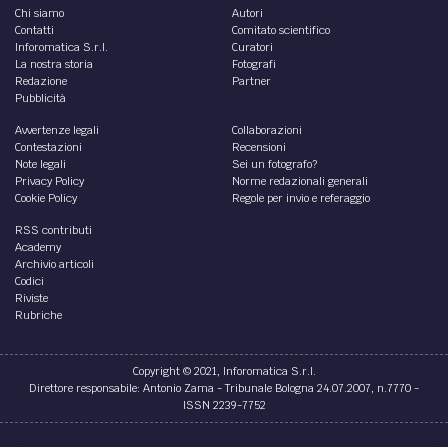
Chi siamo
Autori
Contatti
Comitato scientifico
Inforomatica S.r.l.
Curatori
La nostra storia
Fotografi
Redazione
Partner
Pubblicità
Avvertenze legali
Collaborazioni
Contestazioni
Recensioni
Note legali
Sei un fotografo?
Privacy Policy
Norme redazionali generali
Cookie Policy
Regole per invio e referaggio
RSS contributi
Academy
Archivio articoli
Codici
Riviste
Rubriche
Copyright © 2021, Inforomatica S.r.l.
Direttore responsabile: Antonio Zama - Tribunale Bologna 24.07.2007, n.7770 -
ISSN 2239-7752