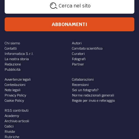
Cerca nel sito
ABBONAMENTI
Chi siamo
Autori
Contatti
Comitato scientifico
Inforomatica S.r.l.
Curatori
La nostra storia
Fotografi
Redazione
Partner
Pubblicità
Avvertenze legali
Collaborazioni
Contestazioni
Recensioni
Note legali
Sei un fotografo?
Privacy Policy
Norme redazionali generali
Cookie Policy
Regole per invio e referaggio
RSS contributi
Academy
Archivio articoli
Codici
Riviste
Rubriche