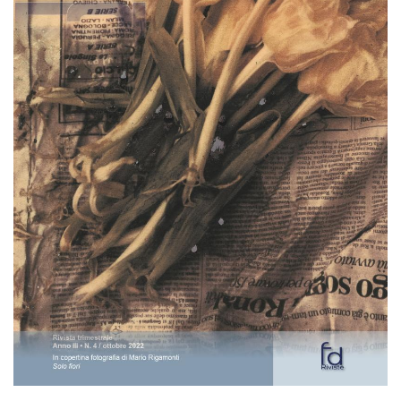
EXTRA
CODICI
RUBRICHE
LIBRI
PROCEEDINGS
PUBBLICITÀ
CONTATTI
SOCIAL MEDIA