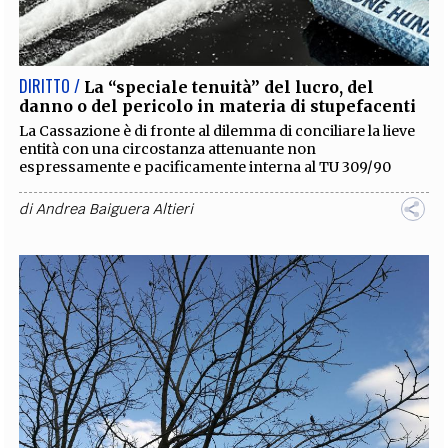
EXTRA
CODICI
RUBRICHE
LIBRI
PROCEEDINGS
PUBBLICITÀ
CONTATTI
DIRITTO /
La “speciale tenuità” del lucro, del
danno o del pericolo in materia di stupefacenti
SOCIAL MEDIA
La Cassazione è di fronte al dilemma di conciliare la lieve
entità con una circostanza attenuante non
espressamente e pacificamente interna al TU 309/90
di
Andrea Baiguera Altieri