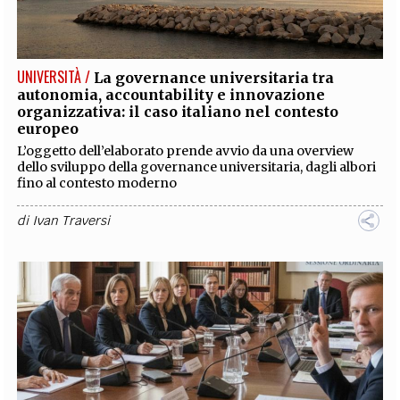
EXTRA
CODICI
RUBRICHE
LIBRI
PROCEEDINGS
PUBBLICITÀ
CONTATTI
UNIVERSITÀ /
La governance universitaria tra
autonomia, accountability e innovazione
SOCIAL MEDIA
organizzativa: il caso italiano nel contesto
europeo
L’oggetto dell’elaborato prende avvio da una overview
dello sviluppo della governance universitaria, dagli albori
fino al contesto moderno
di
Ivan Traversi