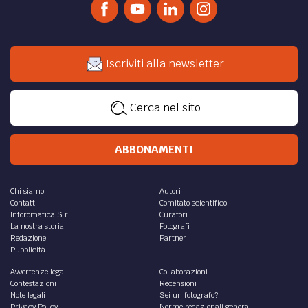
Iscriviti alla newsletter
Cerca nel sito
ABBONAMENTI
Chi siamo
Autori
Contatti
Comitato scientifico
Inforomatica S.r.l.
Curatori
La nostra storia
Fotografi
Redazione
Partner
Pubblicità
Avvertenze legali
Collaborazioni
Contestazioni
Recensioni
Note legali
Sei un fotografo?
Privacy Policy
Norme redazionali generali