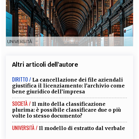
EXTRA
CODICI
RUBRICHE
LIBRI
PROCEEDINGS
PUBBLICITÀ
CONTATTI
SOCIAL MEDIA
UNIVERSITÀ
Altri articoli dell'autore
DIRITTO /
La cancellazione dei file aziendali
giustifica il licenziamento: l’archivio come
bene giuridico dell’impresa
SOCIETÀ /
Il mito della classificazione
plurima: è possibile classificare due o più
volte lo stesso documento?
UNIVERSITÀ /
Il modello di estratto dal verbale