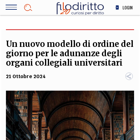
Salta
LOGIN
al
contenuto
DIRITTO
principale
ECONOMIA
SOCIETÀ
Un nuovo modello di ordine del
MEDICINA
giorno per le adunanze degli
SCIENZA
organi collegiali universitari
STORIA E FILOSOFIA
21 Ottobre 2024
INNOVAZIONE
ALTRO
TEAM
FILODIRITTO
REDAZIONE
COMITATO SCIENTIFICO
AUTORI
CURATORI
FOTOGRAFI
PARTNER
COLLABORA CON NOI