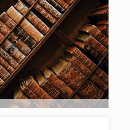
TEAM
AZIONE
COMITATO SCIENTIFICO
AUTORI
CURATORI
FOTOGRAFI
PARTNER
C
EXTRA
CODICI
RUBRICHE
LIBRI
PROCEEDINGS
PUBBLICITÀ
CONTATTI
SOCIAL MEDIA