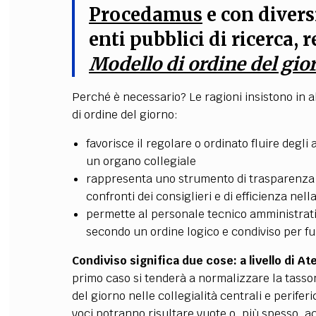
Procedamus
e con diver
enti pubblici di ricerca, r
Modello di ordine del gio
Perché è necessario? Le ragioni insistono in a
di ordine del giorno:
favorisce il regolare o ordinato fluire degl
un organo collegiale
rappresenta uno strumento di trasparenza d
confronti dei consiglieri e di efficienza nell
permette al personale tecnico amministrativ
secondo un ordine logico e condiviso per 
Condiviso significa due cose: a livello di At
primo caso si tenderà a normalizzare la tasson
del giorno nelle collegialità centrali e perifer
voci potranno risultare vuote o, più spesso, ac