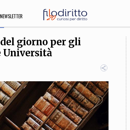
NEWSLETTER
del giorno per gli
DIRITTO
e Università
lità,
o, Esteri
SOFIA
INNOVAZIONE
che,
Scienze informatiche,
Arte,
ligione
Architettura, Ingegneria