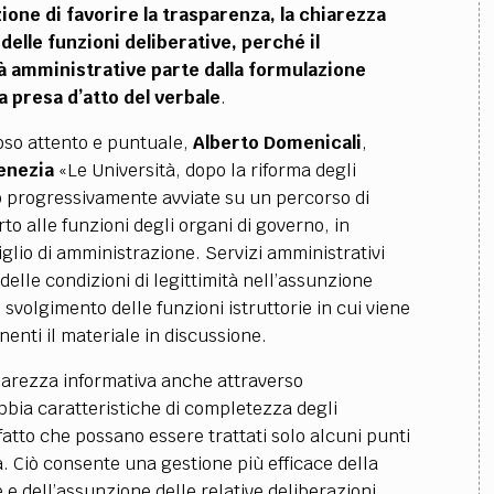
nzione di favorire la trasparenza, la chiarezza
elle funzioni deliberative, perché il
tà amministrative parte dalla formulazione
a presa d’atto del verbale
.
so attento e puntuale,
Alberto Domenicali
,
Venezia
«Le Università, dopo la riforma degli
no progressivamente avviate su un percorso di
to alle funzioni degli organi di governo, in
glio di amministrazione. Servizi amministrativi
 delle condizioni di legittimità nell’assunzione
o svolgimento delle funzioni istruttorie in cui viene
enti il materiale in discussione.
iarezza informativa anche attraverso
bbia caratteristiche di completezza degli
atto che possano essere trattati solo alcuni punti
. Ciò consente una gestione più efficace della
 e dell’assunzione delle relative deliberazioni,