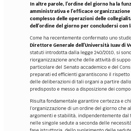
In altre parole, l’ordine del giorno ha la fu
amministrativa e l’efficace organizzazione d
complesso delle operazioni delle collegiali
dell’ordine del giorno per concludersi con l
Come ha recentemente confermato uno studio
Direttore Generale dell’Università Iuav di 
statuti introdotta dalla legge 240/2010, si so
riorganizzazione anche delle attività di suppor
particolare del Senato accademico e del Consi
preparati ed efficienti garantiscono il rispetto
delle deliberazioni di tali organi a partire dall
predisposto e messo a disposizione dei compon
Risulta fondamentale garantire certezza e ch
l’organizzazione di un ordine del giorno che a
argomenti e stabilità, indipendentemente dal f
nelle singole sedute a seconda delle necessità
fase istruttoria, dello svolgimento delle sedute