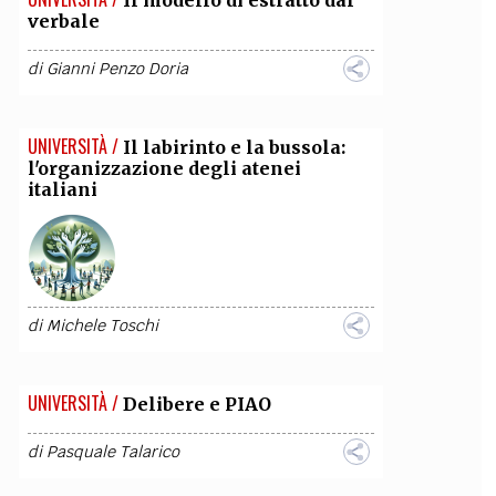
Il modello di estratto dal
verbale
di
Gianni Penzo Doria
UNIVERSITÀ /
Il labirinto e la bussola:
l'organizzazione degli atenei
italiani
di
Michele Toschi
UNIVERSITÀ /
Delibere e PIAO
di
Pasquale Talarico