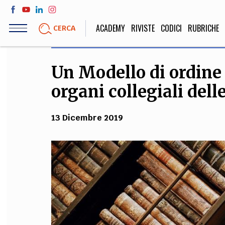
Salta
al
ACADEMY
RIVISTE
CODICI
RUBRICHE
CERCA
contenuto
principale
Un Modello di ordine 
LIFE STYLE
SOCIETÀ
organi collegiali dell
Sport, Cucina, Viaggi,
Politica, Attua
Moda
Educazione, Lavor
13 Dicembre 2019
STORIA E FILO
Scienze stori
umanistiche, Re