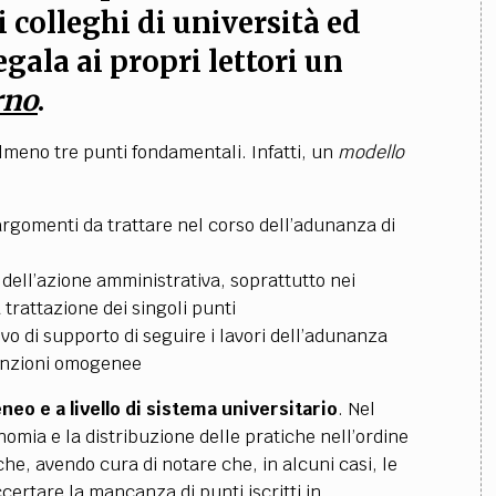
si
colleghi di università
ed
egala ai propri lettori un
rno
.
lmeno tre punti fondamentali. Infatti, un
modello
i argomenti da trattare nel corso dell’adunanza di
ell’azione amministrativa, soprattutto nei
a trattazione dei singoli punti
o di supporto di seguire i lavori dell’adunanza
funzioni omogenee
eneo e a livello di sistema universitario
. Nel
omia e la distribuzione delle pratiche nell’ordine
iche, avendo cura di notare che, in alcuni casi, le
certare la mancanza di punti iscritti in